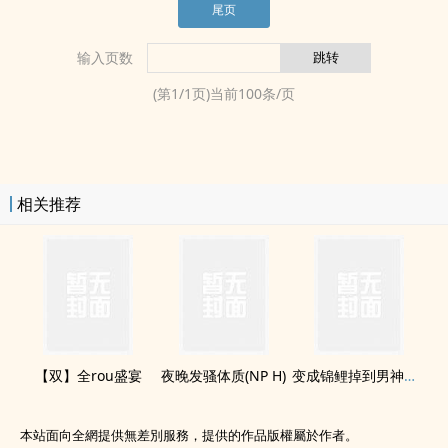
尾页
输入页数
(第
1
/
1
页)当前
100
条/页
相关推荐
【双】全rou盛宴
夜晚发骚体质(NP H)
变成锦鲤掉到男神浴缸该怎么破[星际]
本站面向全網提供無差別服務，提供的作品版權屬於作者。