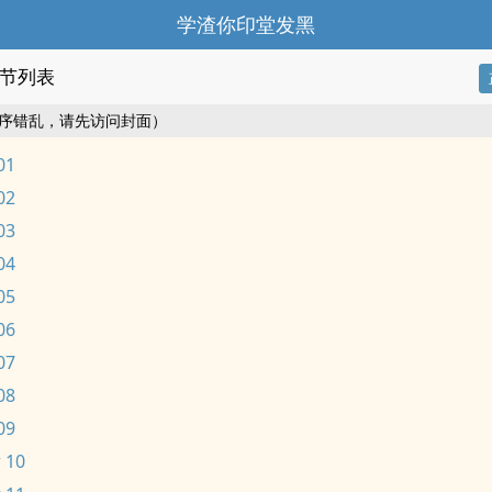
学渣你印堂发黑
节列表
序错乱，请先访问封面）
01
02
03
04
05
06
07
08
09
 10