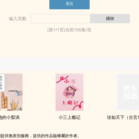
尾页
输入页数
(第
1
/
1
页)当前
100
条/页
她的小梨涡
小三上瘾记
珍如天下（古言1
網提供無差別服務，提供的作品版權屬於作者。