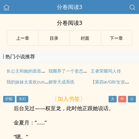
分卷阅读3
分卷阅读3
上ー章
目录
封面
下ー章
热门小说推荐
长公主和她的面首们（NP辣H）
我圈养了一个变态杀手（GB）
王者荣耀同人传
我的妹妹太喜欢zuoai了怎么办
【第四ai/GB/女攻】变态女杀手的jiao软哥哥
媚骨天成系统
〔加入书签〕
后台见过——权至龙，此时他正跟她说话。
金夏月：“……”
“嗯。”