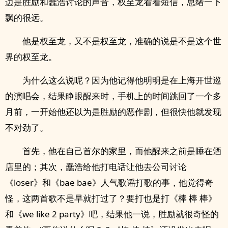
边是胜励和蠢浩讨论的声音，权至龙看着短信，思绪一下
飘的很远。
他是权至龙，又不是权至龙，准确的说是不是这个世
界的权至龙。
为什么这么说呢？因为他记得他明明是在上海开世巡
的演唱会，结果睁眼醒来时，手机上的时间跳回了一个多
月前，一开始他还以为是胜励的恶作剧，但很快他就发现
不对劲了。
首先，他在自己首尔的家里，而他醒来之前是睡在酒
店里的；其次，蠢浩给他打电话让他去公司讨论
《loser》和《bae bae》人气歌谣打歌的事，他觉得奇
怪，这两首歌不是早就打过了？要打也是打《棒 棒 棒》
和《we like 2 party》吧，结果他一说，胜励就很奇怪的