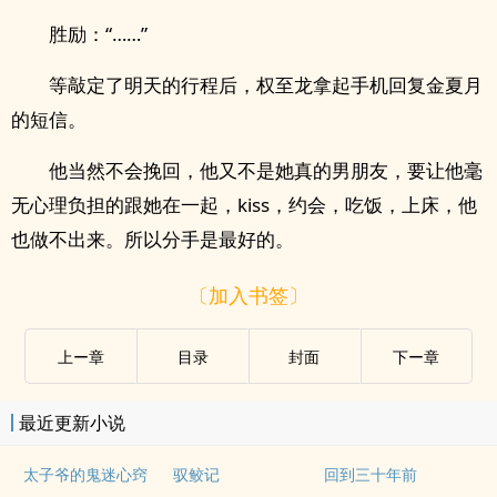
胜励：“……”
等敲定了明天的行程后，权至龙拿起手机回复金夏月
的短信。
他当然不会挽回，他又不是她真的男朋友，要让他毫
无心理负担的跟她在一起，kiss，约会，吃饭，上床，他
也做不出来。所以分手是最好的。
〔加入书签〕
上ー章
目录
封面
下ー章
最近更新小说
太子爷的鬼迷心窍
驭鲛记
回到三十年前