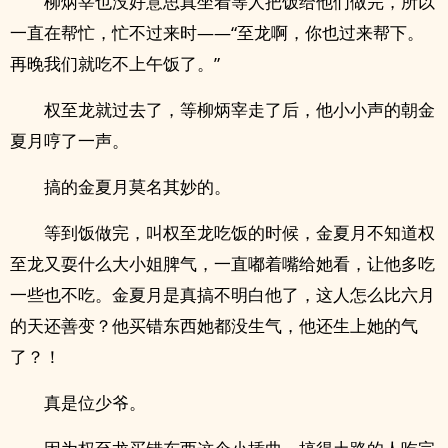
柳炳宰也没好意思真坐着等人把饭给他们做完，所以
一直在帮忙，忙不过来时——“至龙啊，你也过来帮下。
再晚我们就吃不上午饭了。”
权至龙就过去了，等柳炳宰走了后，他小小声的朝金
夏月哼了一声。
搞的金夏月莫名其妙的。
等到饭做完，叫权至龙吃饭的时候，金夏月不知道权
至龙又耍什么大小姐脾气，一直嘟着嘴给她看，让他多吃
一些也不吃。金夏月是真搞不明白他了，这人怎么比六月
的天还善变？他买错东西她都没生气，他还生上她的气
了？！
真是位少爷。