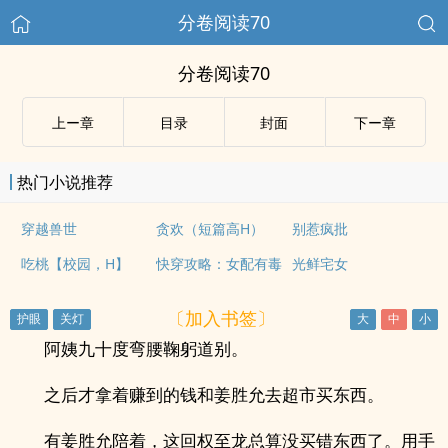
分卷阅读70
分卷阅读70
上ー章
目录
封面
下ー章
热门小说推荐
穿越兽世
贪欢（短篇高H）
别惹疯批
吃桃【校园，H】
快穿攻略：女配有毒
光鲜宅女
〔加入书签〕
阿姨九十度弯腰鞠躬道别。
之后才拿着赚到的钱和姜胜允去超市买东西。
有姜胜允陪着，这回权至龙总算没买错东西了。用手