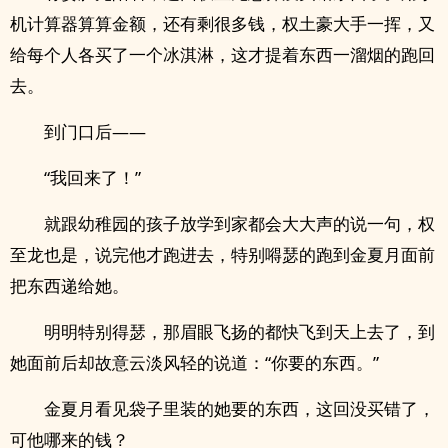
机计算器算算金额，还有剩很多钱，权土豪大手一挥，又
给每个人各买了一个冰淇淋，这才提着东西一溜烟的跑回
去。
到门口后——
“我回来了！”
就跟幼稚园的孩子放学到家都会大大声的说一句，权
至龙也是，说完他才跑进去，特别嘚瑟的跑到金夏月面前
把东西递给她。
明明特别得瑟，那眉眼飞扬的都快飞到天上去了，到
她面前后却故意云淡风轻的说道：“你要的东西。”
金夏月看见袋子里装的她要的东西，这回没买错了，
可他哪来的钱？