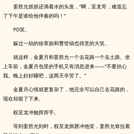
姜胜允抓抓还滴着水的头发，“啊，至龙哥，难道忘
了下午是谁给他伴奏的吗！”
PD笑。
躲过一劫的徐章勋和曹世镐也得意的大笑。
就这样，金夏月和姜胜允一个去花路一个去土路。坐
上车前，金夏月包里的手机又有消息进来——“不要担心
我。晚上好好睡吧，这两天辛苦了。”
金夏月心情就更复杂了，他完全可以自己去花路的，
现在却留了下来。
权至龙冲她挥挥手。
等到姜胜允到时，权至龙抿唇冲他笑，姜胜允耷拉着