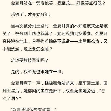
金夏月站在一旁看他笑，权至龙……好像笑点很低？
乐够了，才开始分组。
当再次被分到土路时，金夏月真的不知道该哭还是该
笑了，被分到土路也就算了，她还没抽到换乘券。金夏月
直接蹲在地上，单手撑着脑袋不说话——土屋那么热，又
不能洗澡，晚上要怎么睡？
难道要故技重施吗？
是的，权至龙也跟她在一组。
金夏月啊了一声，揉揉额角站起来，坐车回土屋。回
到土屋后，她郁闷的坐在走廊下，权至龙坐她旁边，“怎
么了啊？”
“就是觉得运气有点差。”