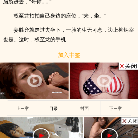
脑袋进去，“哥你……”
权至龙拍拍自己身边的座位，“来，坐。”
姜胜允就走过去坐下，一脸的生无可恋，边上柳炳宰
也是。这时，权至龙的手机
〔加入书签〕
上ー章
目录
封面
下ー章