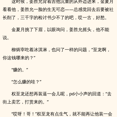
这时候，姜胜允背着吉他沉重的从外边进来，金夏月
看看他，姜胜允一脸的生无可恋——总感觉回去后要被社
长削了，三千字的检讨书少不了的吧，哎一古，好愁。
金夏月挑了下眉，以眼询问，姜胜允摇头，他不能
说。
柳炳宰吃着冰淇淋，也问了一样的问题，“至龙啊，
你这钱哪来的？”
“赚的。”
“怎么赚的哇？”
权至龙还想再装逼一会儿呢，pd小小声的回道：“去
街上卖艺，打赏来的。”
“哎呀！哥！”权至龙有点生气，就不能再让他装一会