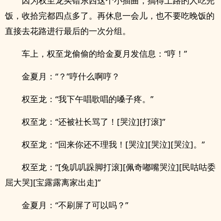
因为权至龙买错东西这个小插曲，搞得土路的人吃完
饭，收拾完都四点多了。再休息一会儿，也不要吃晚饭的
直接去花路进行最后的一次分组。
车上，权至龙偷偷的给金夏月发信息：“哼！”
金夏月：“？”哼什么啊哼？
权至龙：“我下午唱歌唱的嗓子疼。”
权至龙：“还被社长骂了！[哭泣][打滚]”
权至龙：“回来你还不理我！[哭泣][哭泣][哭泣]。”
权至龙：“[兔叽叽跺脚打滚][佩奇嘟嘴哭泣][民咕咕委
屈大哭][宝露露离家出走]”
金夏月：“不刷屏了可以吗？”