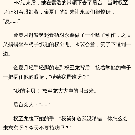
FM结束后，她在蠢浩的带领下去了后台，当时权至
龙正闭着眼卸妆，金夏月的到来让永裴们很惊讶，
“夏……”
金夏月赶紧竖起食指对永裴做了一个嘘了动作，之后
又指指坐在椅子那边的权至龙。永裴会意，笑了下退到一
边。
金夏月轻手轻脚的走到权至龙背后，接着学他的样子
一把捂住他的眼睛，“猜猜我是谁呀？”
“我的宝贝！”权至龙大大声的叫出来。
后台众人：“……”
权至龙拉下她的手，“我就知道我没猜错，你怎么会
来东京呀？今天不要拍戏吗？”