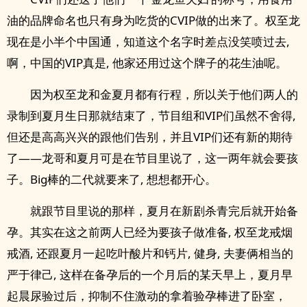
油的品牌命名也只有身为吃货的CVIP做的出来了。权至龙
现在是小半个中国通，知道这个名字时差点没笑喷过去,
啊，中国的VIP真是, 他家还用过这个牌子的花生油呢。
因为权至龙和金夏月都有行程，所以关于他们两人的
录制到夏月生日那就结束了，节目组和VIP们虽然不舍得,
但还是高高兴兴的跟他们告别，并且VIP们还有新的期待
了——龙哥和夏月可是在节目里说了，这一两年就会要孩
子。Big棒的二代就要来了, 想想都开心。
就跟节目里说的那样，夏月在新剧杀青完后就开始备
孕。其实在这之前两人已经为要孩子做准备, 权至龙戒烟
戒酒, 还跟夏月一起吃叶酸片和钙片, 健身, 夫妻俩相当的
严于律己, 这样在备孕后的一个月后的某天早上，夏月早
起晨尿验过后，抑制不住激动的拿着验孕棒进了卧室，