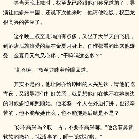
等当天晚上散时，权至龙已经跟他们称兄道弟了，导
演让他多来中国，还说下次他来时，他请他吃饭，权至龙
很高兴的答应了。
这个晚上权至龙喝的有点多，又坐了大半天的飞机，
到酒店后就难受的靠在金夏月身上。任谁都看的出来他难
受，金夏月又气又心疼，“干嘛喝这么多？”
“高兴嘛。”权至龙眯着醉眼回道。
其实不是的，他让阿乔给剧组的人买热饮，请他们吃
宵夜，又跟导演们打好关系，就是想他们在他不在她身边
的时候多照顾照顾她。他老婆一个人在外边打拼，也很辛
苦的，他不能帮她什么，也不能拖她后腿是不是？
“你不高兴吗？哎一古，不要不高兴嘛。”他含着鼻音
软软的撒娇，“我没事的，睡一觉就好啦。”