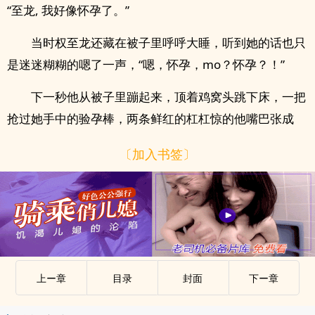
“至龙, 我好像怀孕了。”
当时权至龙还藏在被子里呼呼大睡，听到她的话也只
是迷迷糊糊的嗯了一声，“嗯，怀孕，mo？怀孕？！”
下一秒他从被子里蹦起来，顶着鸡窝头跳下床，一把
抢过她手中的验孕棒，两条鲜红的杠杠惊的他嘴巴张成
〔加入书签〕
上ー章
目录
封面
下ー章