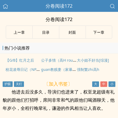
分卷阅读172
分卷阅读172
上ー章
目录
封面
下ー章
热门小说推荐
公子多情（高H rou文 np）
【G/B】红月之后
大小姐不好当[综漫]
校花凌辱日记（NPH 高H SM）
guan教贱妻（家暴/高h/重kou/bg/SM）
强制繁zhi高h
〔加入书签〕
他进去后没多久，导演们也进来了，权至龙超级有礼
貌的跟他们打招呼，席间非常和气的跟他们喝酒聊天，他
年岁小，全程行晚辈礼，谦逊的作风相当让人喜欢。