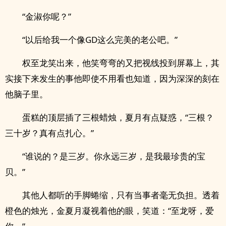
“金淑你呢？”
“以后给我一个像GD这么完美的老公吧。”
权至龙笑出来，他笑弯弯的又把视线投到屏幕上，其
实接下来发生的事他即使不用看也知道，因为深深的刻在
他脑子里。
蛋糕的顶层插了三根蜡烛，夏月有点疑惑，“三根？
三十岁？真有点扎心。”
“谁说的？是三岁。你永远三岁，是我最珍贵的宝
贝。”
其他人都听的手脚蜷缩，只有当事者毫无负担。透着
橙色的烛光，金夏月凝视着他的眼，笑道：“至龙呀，爱