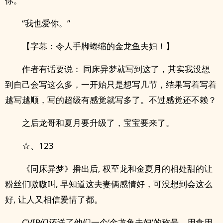
你。”
“我也爱你。”
【字幕：令人手脚蜷缩的金龙鱼夫妇！】
作者有话要说： 同床异梦就写到这了，其实我没想
到自己会写这么多，一开始只是想写几节，结果写着写着
越写越顺，写的超级有感觉就写多了。不过感觉还不赖？
之后龙哥和夏月要升级了，宝宝要来了。
☆、123
《同床异梦》播出后, 权至龙和金夏月的相处甜的让
粉丝们嗷嗷叫, 早知道这夫妻俩感情好，可没想到会这么
好, 让人又相信爱情了都。
CVIP们还送了他们一个‘金龙鱼夫妇’的称号，用食用