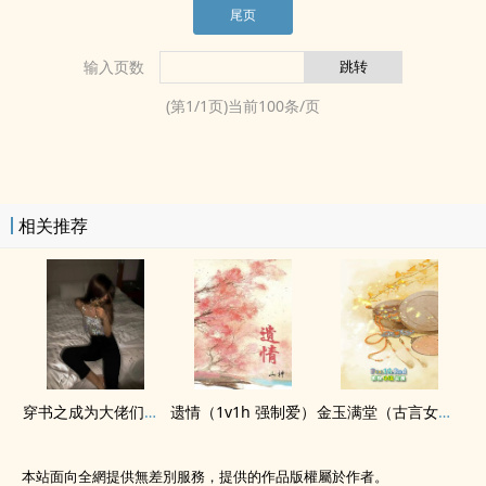
尾页
输入页数
(第
1
/
1
页)当前
100
条/页
相关推荐
穿书之成为大佬们的​性‎‎奴‎‍‎
遗情（1v1h 强制爱）
金玉满堂（古言女尊NP）
本站面向全網提供無差別服務，提供的作品版權屬於作者。