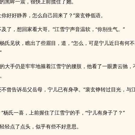
的黑眸一震，很快上前揽住了她。
让你好好静养，怎么自己回来了？”裴玄铮低语。
不及了，想回家看大哥。”江雪宁声音温软，“你别生气。”
杨氏见状，瞧出了些眉目，道，“怎么，可是宁儿近日有何
”
的大手仍是牢牢地箍着江雪宁的腰肢，他看了一眼萧云驰，
。
还不曾告诉岳父岳母，宁儿已有身孕。”裴玄铮转过目光，与
？”杨氏一喜，上前握住了江雪宁的手，“宁儿有身子了？”
轻轻点了点头，似乎有些不好意思。