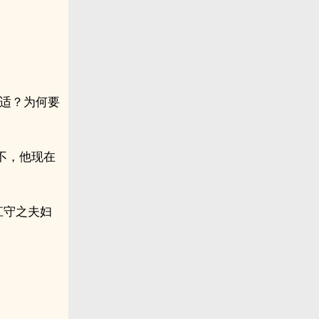
不适？为何要
不，他现在
江守之夫妇