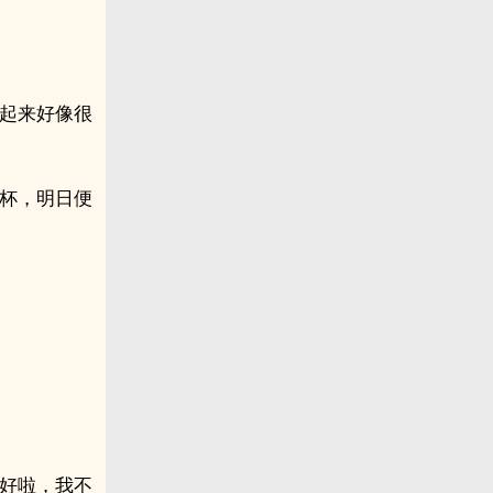
看起来好像很
几杯，明日便
“好啦，我不