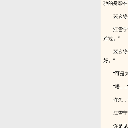
驰的身影在
裴玄铮
江雪宁
难过。”
裴玄铮
好。”
“可是
“唔…
许久，
江雪宁
许是见