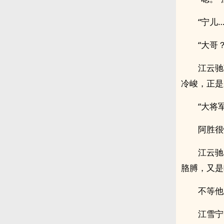
“宁儿
“大哥
江云驰
冷峻，正是
“大将
阿胜很
江云驰
胳膊，又是
不等他
江雪宁