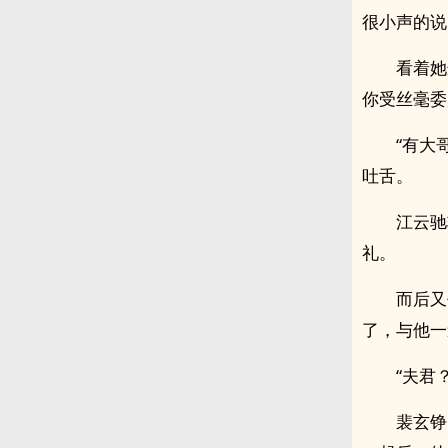
很小声的说
看着她
你受丝毫委
“有大
吐舌。
江云驰
礼。
而后又
了，与他一
“夫君
裴玄铮