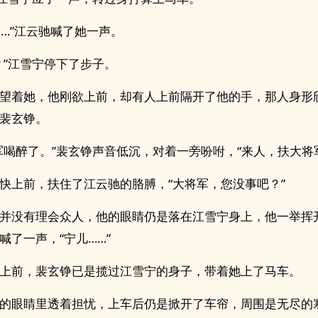
……”江云驰喊了她一声。
？”江雪宁停下了步子。
望着她，他刚欲上前，却有人上前隔开了他的手，那人身形
裴玄铮。
军喝醉了。”裴玄铮声音低沉，对着一旁吩咐，“来人，扶大将
快上前，扶住了江云驰的胳膊，“大将军，您没事吧？”
并没有理会众人，他的眼睛仍是落在江雪宁身上，他一举挥
喊了一声，“宁儿……”
上前，裴玄铮已是揽过江雪宁的身子，带着她上了马车。
的眼睛里透着担忧，上车后仍是掀开了车帘，周围是无尽的