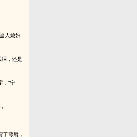
都当人媳妇
拭泪，还是
，“宁
子。
弯了弯唇，