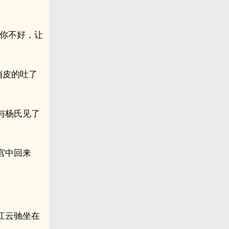
对你不好，让
俏皮的吐了
与杨氏见了
宫中回来
江云驰坐在