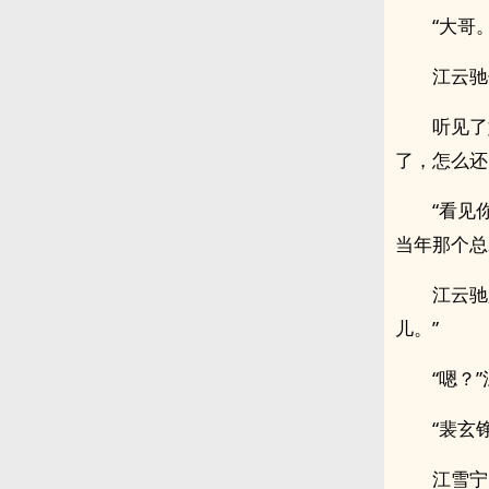
“大哥。
江云驰
听见了
了，怎么还
“看见
当年那个总
江云驰
儿。”
“嗯？
“裴玄
江雪宁