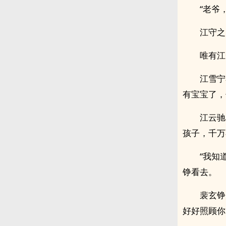
“老爷
江守之
唯有江
江雪宁
有宝宝了，
江云驰
孩子，千万
“我知
铮看去。
裴玄铮
好好照顾你