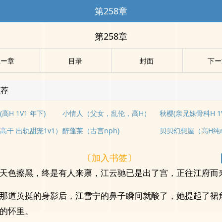
第258章
第258章
上ー章
目录
封面
下ー
推荐
高H 1V1 年下)
小情人（父女，乱伦，高H）
秋樱(亲兄妹骨科H 1V
高干 出轨甜宠1v1）
醉蓬莱（古言nph)
〔加入书签〕
天色擦黑，终是有人来禀，江云驰已是出了宫，正往江府而
那道英挺的身影后，江雪宁的鼻子瞬间就酸了，她提起了裙
的怀里。