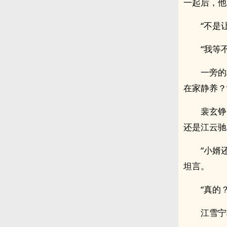
一起后，他
“不是
“我等
一旁的
在家静养？
裴玄铮
还是江云驰
“小婿
坦言。
“真的
江雪宁