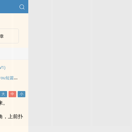
章
1)
贝贝幻想屋（高H纯rou短篇合集）
来。
角，上前扑