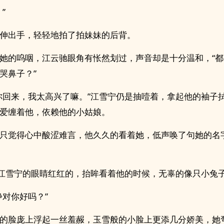
”
伸出手，轻轻地拍了拍妹妹的后背。
她的呜咽，江云驰眼角有怅然划过，声音却是十分温和，“
哭鼻子？”
你回来，我太高兴了嘛。”江雪宁仍是抽噎着，拿起他的袖子
爱缠着他，依赖他的小姑娘。
只觉得心中酸涩难言，他久久的看着她，低声唤了句她的名字
”江雪宁的眼睛红红的，抬眸看着他的时候，无辜的像只小兔
铮对你好吗？”
的脸庞上浮起一丝羞赧，玉雪般的小脸上更添几分娇美，她