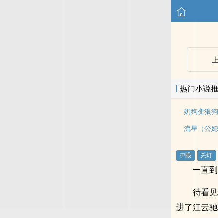
热门小说
奶狗变狼狗(
流星（公媳
一直到
待看见
进了江云驰