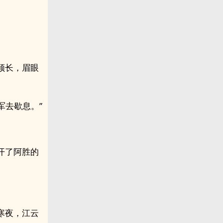
颀长，眉眼
军去歇息。”
开了阿胜的
寒夜，江云