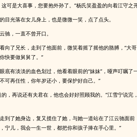
，这可是大喜事，您要抱外孙了。”杨氏笑盈盈的向着江守之
的目光落在女儿身上，也是微微一笑，点了点头。
云驰，一直不曾开口。
看向了兄长，走到了他面前，微笑着摇了摇他的胳膊，“大
你快要做舅舅了。”
眼底有淡淡的血色划过，他看着眼前的“妹妹”，哑声叮嘱了一
不可再任性，你年岁还小，要保护好自己。”
道的，再说还有夫君在，他也会好好照顾我的。”江雪宁说完
走到了她身边，复又揽住了她，与她一道站在了江云驰面前
，宁儿，我会一生一世，都把你和孩子捧在手心里。”