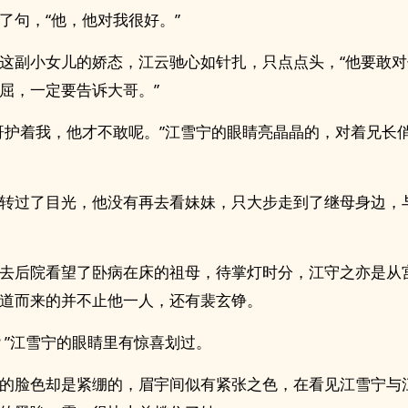
了句，“他，他对我很好。”
这副小女儿的娇态，江云驰心如针扎，只点点头，“他要敢
屈，一定要告诉大哥。”
哥护着我，他才不敢呢。”江雪宁的眼睛亮晶晶的，对着兄长
转过了目光，他没有再去看妹妹，只大步走到了继母身边，
去后院看望了卧病在床的祖母，待掌灯时分，江守之亦是从
道而来的并不止他一人，还有裴玄铮。
？”江雪宁的眼睛里有惊喜划过。
的脸色却是紧绷的，眉宇间似有紧张之色，在看见江雪宁与