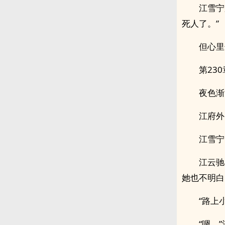
江雪宁
死人了。”
但心里
第23
夜色渐
江府外
江雪宁
江云驰
她也不明白
“路上
“嗯。