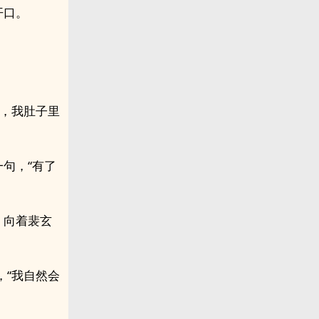
开口。
哥，我肚子里
句，“有了
，向着裴玄
，“我自然会