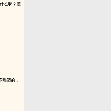
说什么呀？羞
不喝酒的，