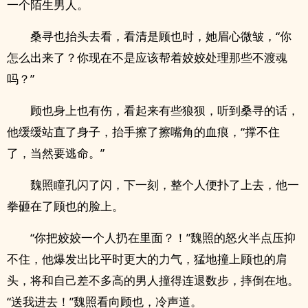
一个陌生男人。
桑寻也抬头去看，看清是顾也时，她眉心微皱，“你
怎么出来了？你现在不是应该帮着姣姣处理那些不渡魂
吗？”
顾也身上也有伤，看起来有些狼狈，听到桑寻的话，
他缓缓站直了身子，抬手擦了擦嘴角的血痕，“撑不住
了，当然要逃命。”
魏照瞳孔闪了闪，下一刻，整个人便扑了上去，他一
拳砸在了顾也的脸上。
“你把姣姣一个人扔在里面？！”魏照的怒火半点压抑
不住，他爆发出比平时更大的力气，猛地撞上顾也的肩
头，将和自己差不多高的男人撞得连退数步，摔倒在地。
“送我进去！”魏照看向顾也，冷声道。