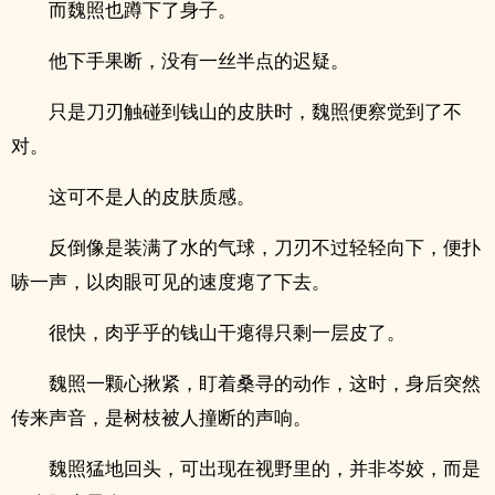
而魏照也蹲下了身子。
他下手果断，没有一丝半点的迟疑。
只是刀刃触碰到钱山的皮肤时，魏照便察觉到了不
对。
这可不是人的皮肤质感。
反倒像是装满了水的气球，刀刃不过轻轻向下，便扑
哧一声，以肉眼可见的速度瘪了下去。
很快，肉乎乎的钱山干瘪得只剩一层皮了。
魏照一颗心揪紧，盯着桑寻的动作，这时，身后突然
传来声音，是树枝被人撞断的声响。
魏照猛地回头，可出现在视野里的，并非岑姣，而是