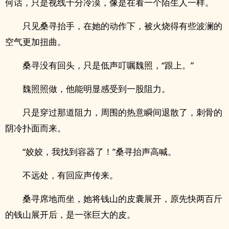
何话，只是视线十分冷漠，像是在看一个陌生人一样。
只见桑寻抬手，在她的动作下，被火烧得有些波澜的
空气更加扭曲。
桑寻没有回头，只是低声叮嘱魏照，“跟上。”
魏照照做，他能明显感受到一股阻力。
只是穿过那道阻力，周围的热意瞬间退散了，刺骨的
阴冷扑面而来。
“姣姣，我找到容器了！”桑寻抬声高喊。
不远处，有回应声传来。
桑寻席地而坐，她将钱山的皮囊展开，原先快两百斤
的钱山展开后，是一张巨大的皮。