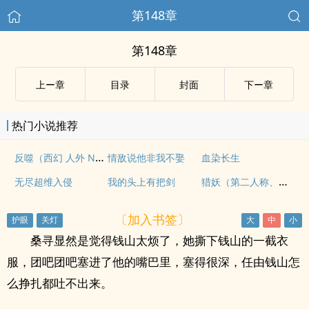
第148章
第148章
上ー章
目录
封面
下ー章
热门小说推荐
反噬（西幻 人外 NPH）
情敌说他非我不娶
血染长生
猎妖（第二人称、NP爽文）
无尽超维入侵
我的头上有把剑
〔加入书签〕
桑寻显然是觉得钱山太烦了，她撕下钱山的一截衣
服，团吧团吧塞进了他的嘴巴里，塞得很深，任由钱山怎
么挣扎都吐不出来。