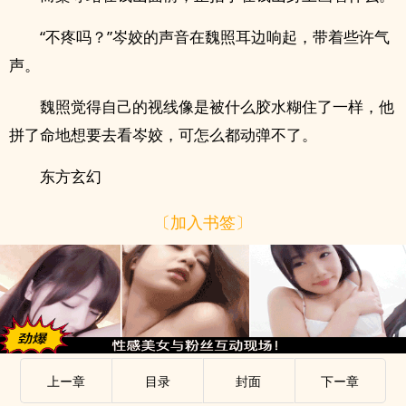
“不疼吗？”岑姣的声音在魏照耳边响起，带着些许气
声。
魏照觉得自己的视线像是被什么胶水糊住了一样，他
拼了命地想要去看岑姣，可怎么都动弹不了。
东方玄幻
〔加入书签〕
上ー章
目录
封面
下ー章