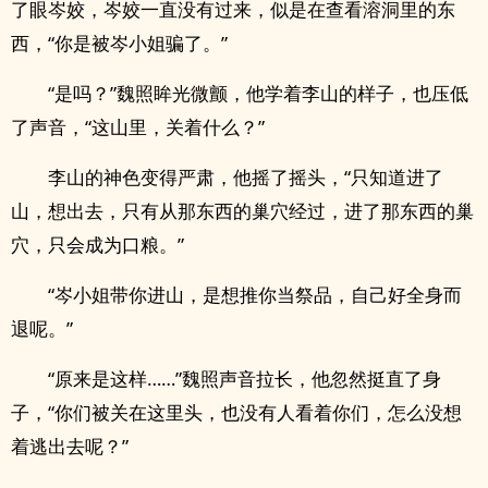
了眼岑姣，岑姣一直没有过来，似是在查看溶洞里的东
西，“你是被岑小姐骗了。”
“是吗？”魏照眸光微颤，他学着李山的样子，也压低
了声音，“这山里，关着什么？”
李山的神色变得严肃，他摇了摇头，“只知道进了
山，想出去，只有从那东西的巢穴经过，进了那东西的巢
穴，只会成为口粮。”
“岑小姐带你进山，是想推你当祭品，自己好全身而
退呢。”
“原来是这样……”魏照声音拉长，他忽然挺直了身
子，“你们被关在这里头，也没有人看着你们，怎么没想
着逃出去呢？”