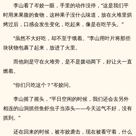
李山看了岑姣一眼，手里的动作没停，“这是我们平
时用来果腹的食物，这种果子没什么味道，放在火堆里烘
烤过后，口感会发生变化，吃起来，像是在吃芋头。”
“虽然不大好吃，却不至于饿着。”李山用叶片将那些
块状物包裹了起来，放进了火里。
而他则是守在火堆旁，是不是拨动两下，好让火一直
燃着。
“你们只吃这个？”岑姣问。
李山摇了摇头，“平日空闲的时候，我们还会去另外
相连的山洞抓些鱼虾虫子当添头——今天运气不好，没有
抓到。”
还在回来的时候，被岑姣袭击，现在被看守着，什么