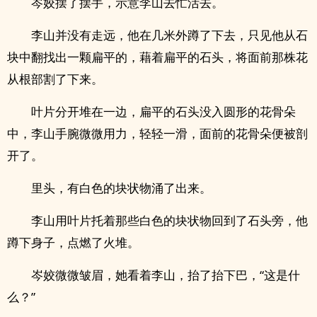
岑姣摆了摆手，示意李山去忙活去。
李山并没有走远，他在几米外蹲了下去，只见他从石
块中翻找出一颗扁平的，藉着扁平的石头，将面前那株花
从根部割了下来。
叶片分开堆在一边，扁平的石头没入圆形的花骨朵
中，李山手腕微微用力，轻轻一滑，面前的花骨朵便被剖
.
开了。
里头，有白色的块状物涌了出来。
李山用叶片托着那些白色的块状物回到了石头旁，他
蹲下身子，点燃了火堆。
岑姣微微皱眉，她看着李山，抬了抬下巴，“这是什
么？”