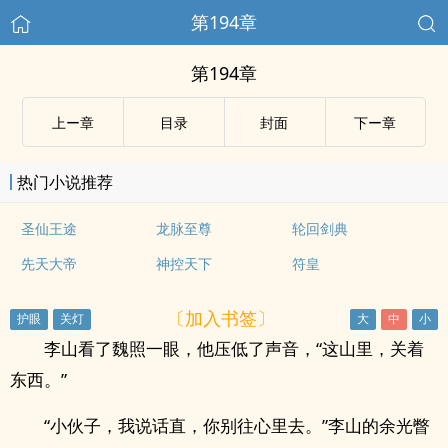
第194章
第194章
上ー章
目录
封面
下ー章
热门小说推荐
圣仙王途
龙脉至尊
轮回剑典
先天大帝
神控天下
符皇
〔加入书签〕
李山看了魏照一眼，他压低了声音，“这山里，关着
东西。”
“小伙子，我说话直，你别往心里去。”李山的余光瞥