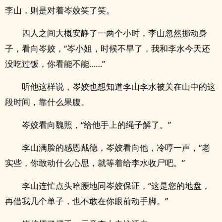
李山，则是对着岑姣笑了笑。
四人之间大概安静了一两个小时，李山忽然挪动身
子，看向岑姣，“岑小姐，时候不早了，我和李水今天还
没吃过饭，你看能不能……”
听他这样说，岑姣也想知道李山李水被关在山中的这
段时间，靠什么果腹。
岑姣看向魏照，“给他手上的绳子解了。”
李山满脸的感恩戴德，岑姣看向他，冷哼一声，“老
实些，你敢动什么心思，就等着给李水收尸吧。”
李山连忙点头哈腰地同岑姣保证，“这是您的地盘，
再借我几个单子，也不敢在你眼前动手脚。”