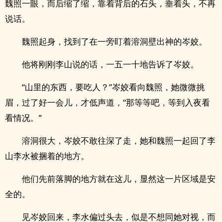
魏照一眼，而后缩了缩，靠着背后的石头，垂着头，不再
说话。
魏照起身，找到了在一旁盯着溶洞壁出神的岑姣。
他将刚刚李山说的话，一五一十地告诉了岑姣。
“山里的东西，要吃人？”岑姣看向魏照，她微微挑
眉，过了好一会儿，才低声道，“那等等吧，等到入夜看
看情况。”
溶洞很大，岑姣不敢往深了走，她和魏照一起回了李
山李水被捆着的地方。
他们先前落脚的地方就在这儿，显然这一片区域是安
全的。
见岑姣回来，李水偏过头去，似是不想同她对视，而