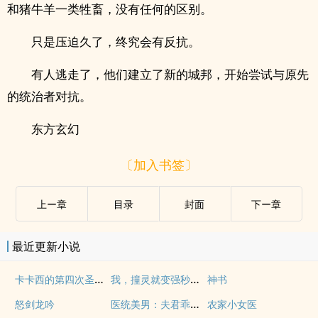
和猪牛羊一类牲畜，没有任何的区别。
只是压迫久了，终究会有反抗。
有人逃走了，他们建立了新的城邦，开始尝试与原先
的统治者对抗。
东方玄幻
〔加入书签〕
上ー章
目录
封面
下ー章
最近更新小说
卡卡西的第四次圣杯战争
我，撞灵就变强秒速升级
神书
医统美男：夫君乖乖入怀
怒剑龙吟
农家小女医