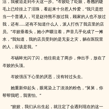
活，我被迫走到今天这一步。”岑姣眨了眨眼，卷翘的睫
毛上已经挂上了泪珠，看起来十分惹人怜爱，“我只是想
当一个普通人，可是赵侍熊不放过我，顾家的人也不放过
我，还有……还有不知道什么人，派人打伤了我店里的店
员。”岑姣垂着头，她小声啜泣着，声音几乎化成了一摊
水，“我知道，我的店员受到的是无妄之灾，躺在医院里
的人，应该是我。”
岑砀眸光闪了闪，他往前走了两步，伸出手，放在了
岑姣的头顶。
岑姣强压下心里的厌恶，没有转过头去。
她重新仰起头，眼尾染上了淡淡的粉色，“舅舅，你
帮帮我吧，我害怕。”
“姣姣，我们从出生起，就注定了会遇到现在的这一