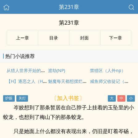
第231章
第231章
上ー章
目录
封面
下ー章
热门小说推荐
从猎人世界开始的猎人
渡劫(NP)
禁猎区（人外np）
【H】逐恶之人（HP食死徒乙女)
魅魔每天都想摆烂（nph）
咸鱼师父收徒记（仙侠，年下）
〔加入书签〕
岑姣想到了那条暂居在自己脖子上挂着的玉坠里的小
蛟龙，也想到了梅山下的那条蛟龙。
只是她面上什么都没有表现出来，仍旧是盯着岑砀，