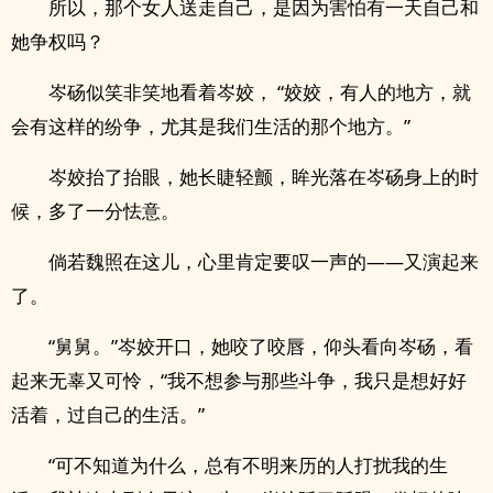
所以，那个女人送走自己，是因为害怕有一天自己和
她争权吗？
岑砀似笑非笑地看着岑姣， “姣姣，有人的地方，就
会有这样的纷争，尤其是我们生活的那个地方。”
岑姣抬了抬眼，她长睫轻颤，眸光落在岑砀身上的时
候，多了一分怯意。
倘若魏照在这儿，心里肯定要叹一声的——又演起来
了。
“舅舅。”岑姣开口，她咬了咬唇，仰头看向岑砀，看
起来无辜又可怜，“我不想参与那些斗争，我只是想好好
活着，过自己的生活。”
“可不知道为什么，总有不明来历的人打扰我的生