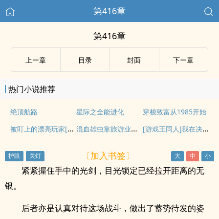
第416章
第416章
上ー章
目录
封面
下ー章
热门小说推荐
绝顶航路
星际之全能进化
穿梭致富从1985开始
被盯上的漂亮玩家[无限流]
混血雄虫靠旅游业拯救虫星
[游戏王同人]我在决斗都市玩卡牌
〔加入书签〕
紧紧握住手中的光剑，目光锁定已经拉开距离的无
银。
后者亦是认真对待这场战斗，做出了蓄势待发的姿