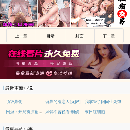
上ー章
目录
封面
下ー章
最近更新小说
顶级异化
诡异的渣恋人[无限]
我掌管了阳间生死簿
网游：开局扮演创世神，赐福我自己
风骨不曾轻看·刑侦
末日红细胞
最重要的小事