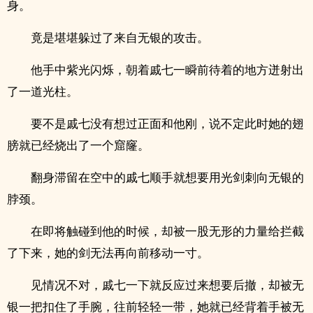
身。
竟是堪堪躲过了来自无银的攻击。
他手中紫光闪烁，朝着戚七一瞬前待着的地方迸射出
了一道光柱。
要不是戚七没有想过正面和他刚，说不定此时她的翅
膀就已经烧出了一个窟窿。
翻身滞留在空中的戚七顺手就想要用光剑刺向无银的
脖颈。
在即将触碰到他的时候，却被一股无形的力量给拦截
了下来，她的剑无法再向前移动一寸。
见情况不对，戚七一下就反应过来想要后撤，却被无
银一把扣住了手腕，往前轻轻一带，她就已经背着手被无