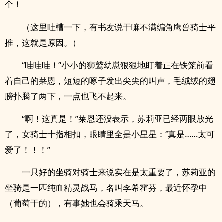
个！
（这里吐槽一下，有书友说干嘛不满编角鹰兽骑士平
推，这就是原因。）
“哇哇哇！”小小的狮鹫幼崽狠狠地盯着正在铁笼前看
着自己的莱恩，短短的啄子发出尖尖的叫声，毛绒绒的翅
膀扑腾了两下，一点也飞不起来。
“啊！这真是！”莱恩还没表示，苏莉亚已经两眼放光
了，女骑士十指相扣，眼睛里全是小星星：“真是……太可
爱了！！！”
一只好的坐骑对骑士来说实在是太重要了，苏莉亚的
坐骑是一匹纯血精灵战马，名叫李希霍芬，最近怀孕中
（葡萄干的），有事她也会骑乘天马。