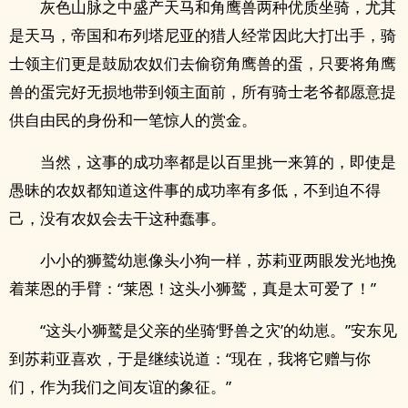
灰色山脉之中盛产天马和角鹰兽两种优质坐骑，尤其
是天马，帝国和布列塔尼亚的猎人经常因此大打出手，骑
士领主们更是鼓励农奴们去偷窃角鹰兽的蛋，只要将角鹰
兽的蛋完好无损地带到领主面前，所有骑士老爷都愿意提
供自由民的身份和一笔惊人的赏金。
当然，这事的成功率都是以百里挑一来算的，即使是
愚昧的农奴都知道这件事的成功率有多低，不到迫不得
己，没有农奴会去干这种蠢事。
小小的狮鹫幼崽像头小狗一样，苏莉亚两眼发光地挽
着莱恩的手臂：“莱恩！这头小狮鹫，真是太可爱了！”
“这头小狮鹫是父亲的坐骑‘野兽之灾’的幼崽。”安东见
到苏莉亚喜欢，于是继续说道：“现在，我将它赠与你
们，作为我们之间友谊的象征。”