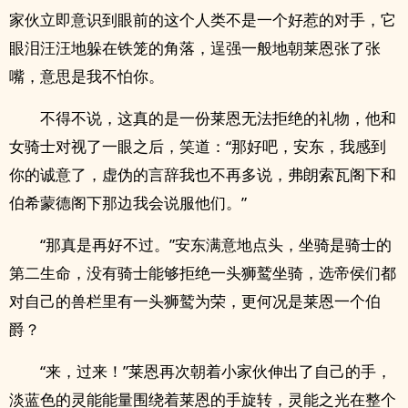
家伙立即意识到眼前的这个人类不是一个好惹的对手，它
眼泪汪汪地躲在铁笼的角落，逞强一般地朝莱恩张了张
嘴，意思是我不怕你。
不得不说，这真的是一份莱恩无法拒绝的礼物，他和
女骑士对视了一眼之后，笑道：“那好吧，安东，我感到
你的诚意了，虚伪的言辞我也不再多说，弗朗索瓦阁下和
伯希蒙德阁下那边我会说服他们。”
“那真是再好不过。”安东满意地点头，坐骑是骑士的
第二生命，没有骑士能够拒绝一头狮鹫坐骑，选帝侯们都
对自己的兽栏里有一头狮鹫为荣，更何况是莱恩一个伯
爵？
“来，过来！”莱恩再次朝着小家伙伸出了自己的手，
淡蓝色的灵能能量围绕着莱恩的手旋转，灵能之光在整个