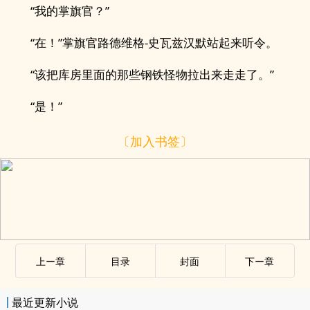
“我的掌旗官？”
“在！”掌旗官路德维格-史瓦兹汉默站起来听令。
“该把库房里面的那些钢铁怪物拉出来走走了。”
“是！”
〔加入书签〕
上ー章
目录
封面
下ー章
最近更新小说