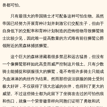
兽都可怕。
只有最强大的帝国骑士才可配备这种可怕生物。虽然
帝国已经努力开展育种计划并刺激它们交配生子，但由于
自身低下的交配率和育种计划制造的恐怖怪物导致狮鹫骑
士比较少见，因此唯一提高数量的方式唯有前往狮鹫公爵
领附近的黑森林捕抓狮鹫。
这个巨大的森林潜藏着很多禁忌和远古猛兽，但没有
一个像狮鹫那样如此高贵而威严控制这片领土。只有少数
骑士能捕捉和驯服强大的狮鹫，毫不奇怪许多骑士只能成
为血淋淋的肉丝作为结果。然而那些设法驯服的骑士受到
极大好评，不仅获得了强大忠诚的伙伴，也得到了更大的
威望。不过这些骑士都为此留下了坐骑攻击过的可怕伤痕
和伤口，就像一个荣誉徽章样向同胞们证明了勇敢和武