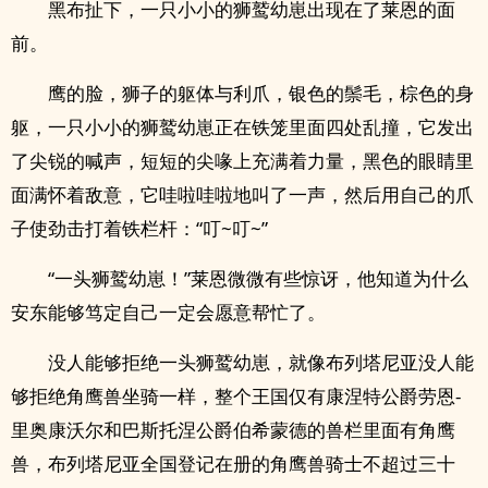
黑布扯下，一只小小的狮鹫幼崽出现在了莱恩的面
前。
鹰的脸，狮子的躯体与利爪，银色的鬃毛，棕色的身
躯，一只小小的狮鹫幼崽正在铁笼里面四处乱撞，它发出
了尖锐的喊声，短短的尖喙上充满着力量，黑色的眼睛里
面满怀着敌意，它哇啦哇啦地叫了一声，然后用自己的爪
子使劲击打着铁栏杆：“叮~叮~”
“一头狮鹫幼崽！”莱恩微微有些惊讶，他知道为什么
安东能够笃定自己一定会愿意帮忙了。
没人能够拒绝一头狮鹫幼崽，就像布列塔尼亚没人能
够拒绝角鹰兽坐骑一样，整个王国仅有康涅特公爵劳恩-
里奥康沃尔和巴斯托涅公爵伯希蒙德的兽栏里面有角鹰
兽，布列塔尼亚全国登记在册的角鹰兽骑士不超过三十