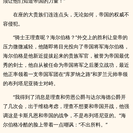
须让他们知道帝国的力量！”
在座的大贵族们连连点头，无论如何，帝国的权威不
容侵犯。
“骑士王理查呢？海尔伯格？”外交上的胜利让皇帝的
压力微微减轻，他随即将目光投向了帝国将军海尔伯格，
海尔伯格是他新近提拔起来的贵族军官，被誉为帝国最优
秀的剑士，他自从被任命为帝国将军之后屡立战功，最近
他正率领着一支帝国军团在“库罗纳之路”和罗兰元帅率领
的布列塔尼亚骑士对峙。
“我得到了消息是理查和劳恩公爵与达尔海德公爵开
了几次会，出于维稳考虑，理查不想要和帝国开战，他强
调这是卡斯凡恩和帝国的战争，不是布列塔尼亚的。”海
尔伯格冷酷的脸上带着一点嘲讽：“不出所料。”