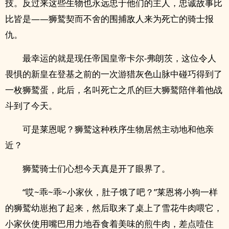
技。反过来这些生物也永远忠于他们的主人，忠诚故事比
比皆是——狮鹫契而不舍的围捕敌人来为死亡的骑士报
仇。
最幸运的就是现任帝国皇帝卡尔-弗朗茨，这位令人
畏惧的新皇在登基之前的一次游猎灰色山脉中碰巧得到了
一枚狮鹫蛋，此后，名叫死亡之爪的巨大狮鹫陪伴着他战
斗到了今天。
可是莱恩呢？狮鹫这种秩序生物居然主动地和他亲
近？
狮鹫骑士们心想今天真是开了眼界了。
“哎~乖~乖~小家伙，肚子饿了吧？”莱恩将小狗一样
的狮鹫幼崽抱了起来，然后取来了桌上了雪花牛肉喂它，
小家伙使用嘴巴用力地吞食着美味的煎牛肉，差点噎住