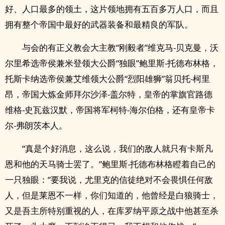
好、人口最多的领土，这片领地拥有五百多万人口，而且
拥有整个帝国中最好的武器装备和最精良的军队。
与会的有正义教会大主教“刚毅者”维克马-贝克曼，沃
尔里希选帝侯兼米登领大公爵“独眼”鲍里斯-托德布林格，
托斯卡纳选帝侯兼艾维领大公爵“烈阳雄狮”翁贝托-柯里
昂，帝国大炼金师拜尔沙泽-盖尔特，皇帝的掌旗官路德
维格-史瓦兹汉默，帝国将军柯特-海尔伯格，还有皇帝卡
尔-弗朗茨本人。
“真是个好消息，这么说，我们的敌人就只有卡斯凡
恩和他的天马骑士罢了。”鲍里斯-托德布林格瞪着自己的
一只独眼：“要我说，尤里克的信徒绝对不会畏惧任何敌
人，但是莱恩不一样，你们知道的，他曾经是白狼骑士，
又是吾主所特别重视的人，在库罗纳平原之战中他甚至杀