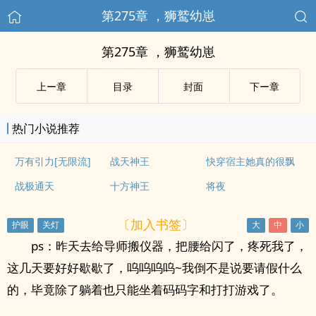
第275章 ，狮鹫幼崽
第275章 ，狮鹫幼崽
上ー章
目录
封面
下ー章
热门小说推荐
万有引力[无限流]
战天神王
快穿宿主她真的很飘
战极通天
十方神王
将夜
〔加入书签〕
ps：昨天去给导师搬仪器，把腰给闪了，疼死我了，
这几天要好好歇歇了，呜呜呜呜~我倒不是说要请假什么
的，毕竟除了躺着也只能坐着码码字和打打游戏了。