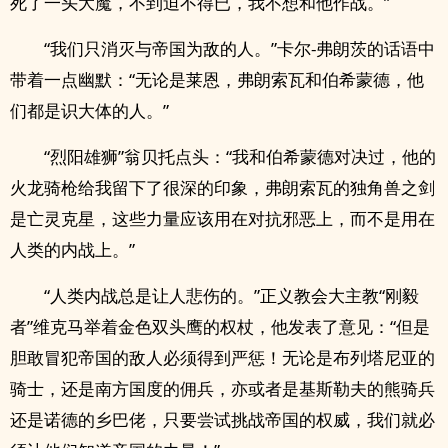
死了一头大魔，不到迫不得已，我不想和他作战。”
“我们只消灭与帝国为敌的人。”卡尔-弗朗茨的话语中
带着一点幽默：“无论是莱恩，弗朗索瓦和伯希蒙德，他
们都是识大体的人。”
“烈阳雄狮”翁贝托点头：“我和伯希蒙德对决过，他的
火龙骑枪给我留下了很深的印象，弗朗索瓦的独角兽之剑
是亡灵克星，这些力量应该用在对抗邪恶上，而不是用在
人类的内战上。”
“人类内战总是让人悲伤的。”正义教会大主教“刚毅
者”维克马举着金色双头鹰的权杖，他发表了意见：“但是
胆敢冒犯帝国的敌人必须得到严惩！无论是布列塔尼亚的
骑士，还是南方国度的佣兵，亦或者是基斯勒夫的熊骑兵
还是诺德的乡巴佬，只要尝试挑战帝国的权威，我们就必