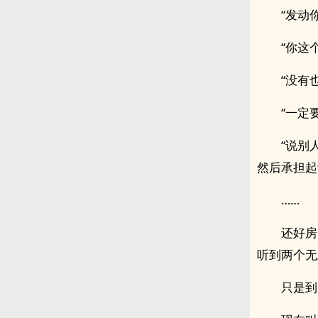
“发动
“你这
“没有
“一定
“说别
然后承担起
……
还好房
听到两个无
只是到