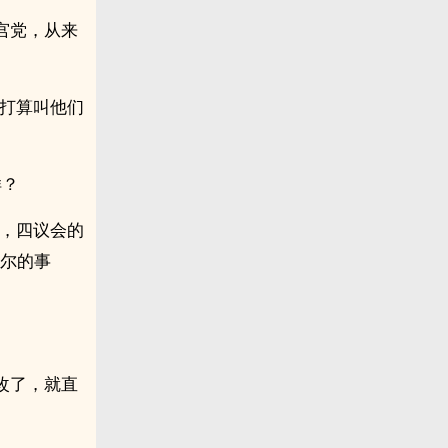
宫党，从来
是打算叫他们
样？
情，四议会的
提尔的事
改了，就直