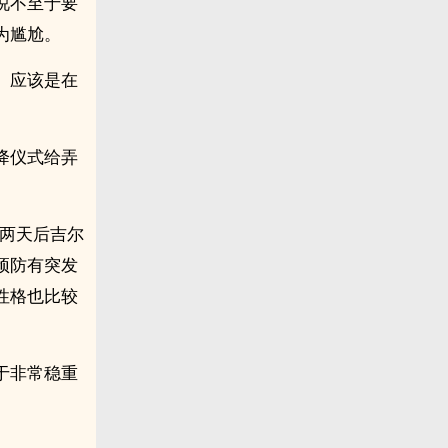
说不至于要
为尴尬。
。应该是在
降仪式给弄
，两天后吉尔
预防有突发
性格也比较
于非常稳重