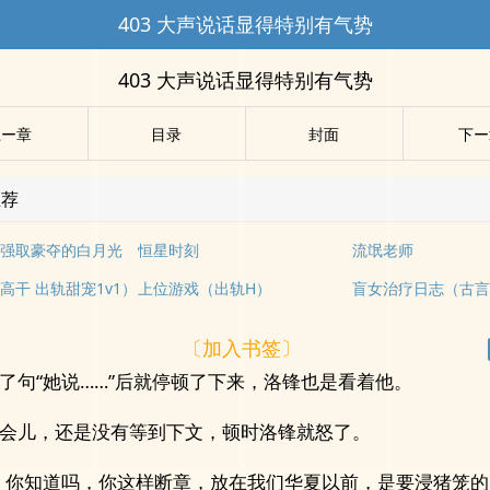
403 大声说话显得特别有气势
403 大声说话显得特别有气势
上ー章
目录
封面
下ー
推荐
强取豪夺的白月光
恒星时刻
流氓老师
高干 出轨甜宠1v1）
上位游戏（出轨H）
〔加入书签〕
了句“她说……”后就停顿了下来，洛锋也是看着他。
会儿，还是没有等到下文，顿时洛锋就怒了。
，你知道吗，你这样断章，放在我们华夏以前，是要浸猪笼的