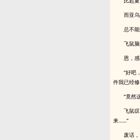
比起夏
而亚乌
总不能
飞鼠脑
恩，感
“好吧
件我已经修
“竟然
飞鼠叹
来……”
废话，