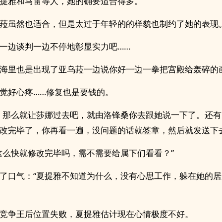
提雅和马雷等人，她的确要适合得多。
菈虽然也适合，但是太过于年轻的的样貌也制约了她的表现
一边谈判一边不停地彰显实力吧……
海里也是出现了亚乌菈一边说你好一边一拳把宫殿给轰碎的
觉好心疼……修复也是要钱的。
，那么就让莎娜过去吧，就由洛锋桑你去跟她说一下了。还
改完毕了，你再看一遍，没问题的话就签章，然后就发送下去
这么快就修改完毕吗，需不需要给属下们看看？”
了口气：“夏提雅不知道为什么，没有心思工作，躲在她的
竞争王后位置失败，夏提雅估计现在心情极度不好。