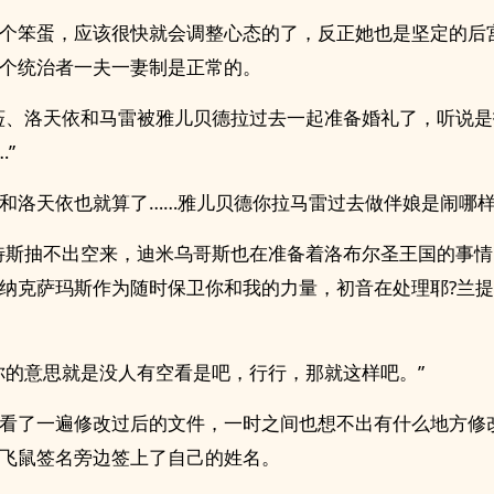
个笨蛋，应该很快就会调整心态的了，反正她也是坚定的后
个统治者一夫一妻制是正常的。
菈、洛天依和马雷被雅儿贝德拉过去一起准备婚礼了，听说
”
和洛天依也就算了……雅儿贝德你拉马雷过去做伴娘是闹哪
特斯抽不出空来，迪米乌哥斯也在准备着洛布尔圣王国的事
纳克萨玛斯作为随时保卫你和我的力量，初音在处理耶?兰
你的意思就是没人有空看是吧，行行，那就这样吧。”
看了一遍修改过后的文件，一时之间也想不出有什么地方修
飞鼠签名旁边签上了自己的姓名。