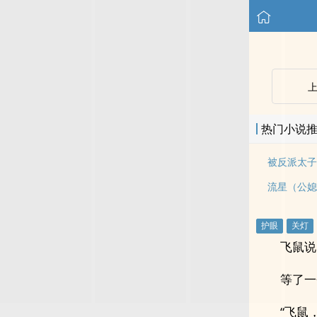
热门小说
被反派太子
流星（公媳
飞鼠说
等了一
“飞鼠