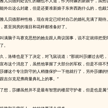
雅儿贝德到处去忙的确也不人道，作为待嫁的新娘子，虽然
能外出这么封建，但是还要准新娘子东奔西跑什么的，也颇
雅儿贝德那种性格，现在肯定已经对自己的婚礼充满了期待
，甚至洞房的项目和花样都准备好了。
叫满脑子马赛克思想的她去跟人商议国事，说不定就得把受
了。
久，洛锋也是下了决定，对飞鼠说道：“那就叫莎娜过去吧
宣布这个消息了，虽然他掌握了大部分的军权，但是不得不
莎娜这个专注防守的人稍微保护一下他就行了，另外莎娜的
跟吉尔克尼弗商量典礼上的事。”
了想，莎娜虽然并不是最有智慧的楼层守护者，但是也是属