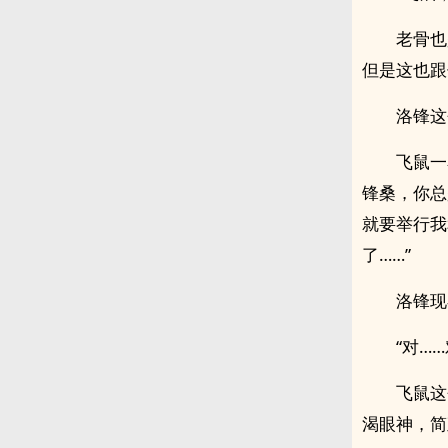
老骨也
但是这也跟
洛锋这
飞鼠一
锋桑，你总
就要举行我
了……”
洛锋现
“对…
飞鼠这
渴眼神，简