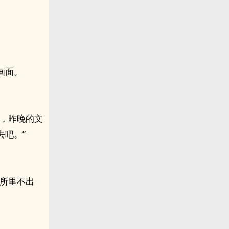
。
画面。
有，昨晚的文
吧。”
居所里不出