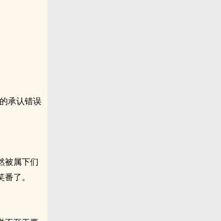
敢的承认错误
然被属下们
笑番了。