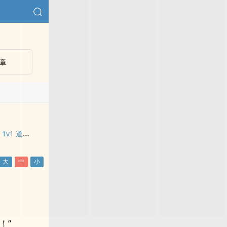
章
盲女治疗日志（古言 1v1 道具）
！”