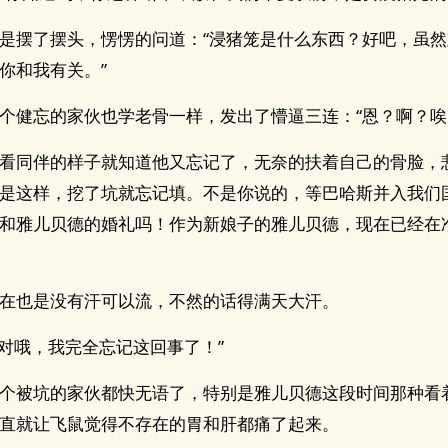
是摆了摆头，愣愣的问道：“浸猪笼是什么东西？好吧，虽
你和我有关。”
个健忘的家伙也学老骨一样，发出了懵逼三连：“恩？啊？唉
看同伴的样子就知道他又忘记了，无奈的扶着自己的骨脸，
是这样，挖了坑就忘记填。不是你说的，等巴哈斯并入我们
和雅儿贝德的婚礼吗！作为新娘子的雅儿贝德，现在已经在
在也是没有汗可以流，不然的话得满天大汗。
…对哦，我完全忘记这回事了！”
个被坑的家伙都快无语了，特别是雅儿贝德这段时间那种看
直就让飞鼠觉得不存在的胃和肝都痛了起来。