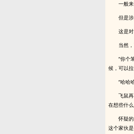
一般来
但是涉
这是对
当然，
“你个
候，可以拉
“哈哈
飞鼠再
在想些什么，
怀疑的
这个家伙是