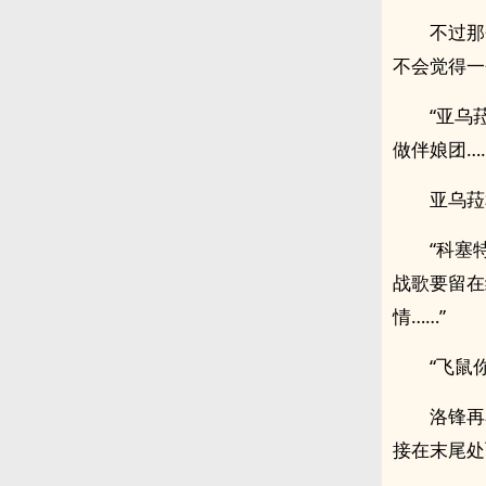
不过那
不会觉得一
“亚乌
做伴娘团……
亚乌菈
“科塞
战歌要留在
情……”
“飞鼠
洛锋再
接在末尾处