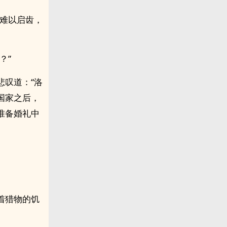
然难以启齿，
？”
悲叹道：“洛
国家之后，
准备婚礼中
着猎物的饥