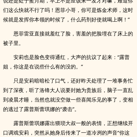
说还是处于蜜月期，早上不是应该来一发才对嘛，难道你
们这么快就不行了吗！恩菲小哥，你可是炼金术师，这时
候就是发挥你本领的时候了，什么药剂好使就喝上啊！”
恩菲雷亚直接就羞红了脸，害羞的把脸埋在了床上的
被子里。
安莉也是脸色变得通红，大声的抗议了起来：“露普
姐，你这是在说些什么有的没的。”
只是安莉暗暗松了口气，还好昨天处理了一堆事务忙
到了深夜，听了洛锋大人说要封她为贵族后，脑子一直乱
到凌晨才睡，当然也就没空做一些喜闻乐见的事了，变相
的逃过了露普斯蕾琪娜的“袭击”。
露普斯蕾琪娜露出猥琐大叔一般的表情，正想继续开
口调戏安莉，突然从她身后传来了一道冷冽的声音“你这