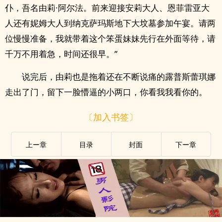
仆，吾名由莉·阿尔法。前来迎接安莉大人、恩菲雷亚大
人还有妮姆大人到纳克萨玛斯地下大坟墓参加午宴。请两
位慢慢准备，我就带着这个笨蛋妹妹先行在外面等待，请
千万不用着急，时间还很早。”
说完后，由莉也是拖着还在不断说痛的露普斯蕾琪娜
走出了门，留下一脸懵逼的小两口，你看我我看你的。
〔加入书签〕
上ー章
目录
封面
下ー章