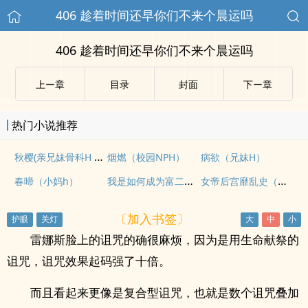
406 趁着时间还早你们不来个晨运吗
406 趁着时间还早你们不来个晨运吗
上ー章
目录
封面
下ー章
热门小说推荐
秋樱(亲兄妹骨科H 1V1)
烟燃（校园NPH）
病欲（兄妹H）
我是如何成为富二代的玩物的（SM）
女帝后宫靡乱史（NPH 高H）
春啼（小妈h）
〔加入书签〕
雷娜斯脸上的诅咒的确很麻烦，因为是用生命献祭的
诅咒，诅咒效果起码强了十倍。
而且看起来更像是复合型诅咒，也就是数个诅咒叠加