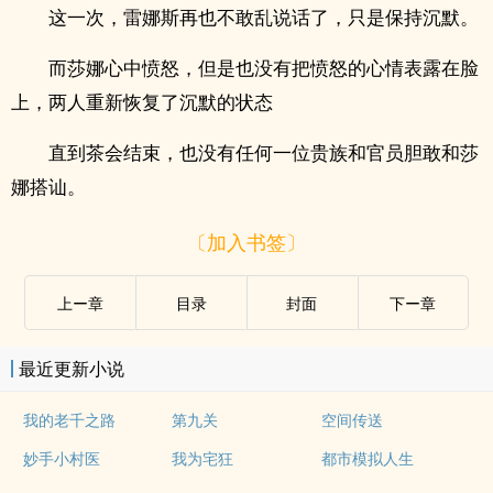
这一次，雷娜斯再也不敢乱说话了，只是保持沉默。
而莎娜心中愤怒，但是也没有把愤怒的心情表露在脸
上，两人重新恢复了沉默的状态
直到茶会结束，也没有任何一位贵族和官员胆敢和莎
娜搭讪。
〔加入书签〕
上ー章
目录
封面
下ー章
最近更新小说
我的老千之路
第九关
空间传送
妙手小村医
我为宅狂
都市模拟人生