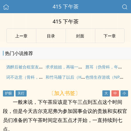
415 下午茶
415 下午茶
上ー章
目录
封面
下ー章
热门小说推荐
酒醉后被合租室友的男朋友睡了
求求姐姐，再喘一次（1v1，年下双洁，BG×GB）
唇耳（伪骨科，年上1v1）
词不达意（骨科，姐弟）
和竹马睡了以后（H）
色情生存游戏（NPH）
〔加入书签〕
一般来说，下午茶应该是下午三点到五点这个时间
段，但是今天吉尔克尼弗为参加国事会议的贵族和实权官
员们准备的下午茶时间定在五点才开始，一直持续到七
点。