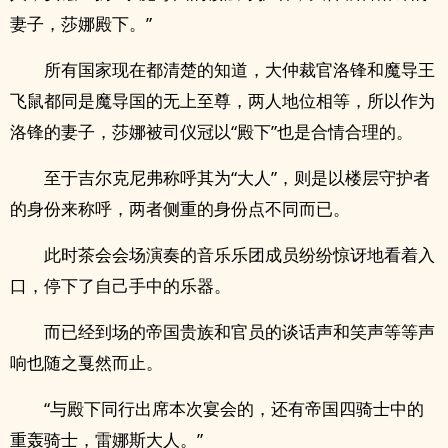
妻子，莎娜殿下。”
所有国家现在都清楚的知道，大仲裁官洛锋和魔导王
飞鼠都同是魔导国的无上至尊，两人地位相等，所以作为
洛锋的妻子，莎娜被司仪冠以“殿下”也是合情合理的。
至于吉尔克尼弗称呼其为“大人”，则是以楼层守护者
的身份来称呼，两者侧重的身份点不同而已。
此时茶会会场演奏的音乐乐团成员纷纷惊讶地看着入
口，停下了自己手中的乐器。
而已经到场的帝国贵族和官员的谈话声和笑声等等声
响也随之戛然而止。
“与殿下同行出席本次宴会的，还有帝国四骑士中的
重轰骑士，雷娜斯大人。”