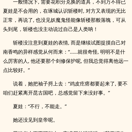
一般情况下, 需要花积分兑换的道具，不到万不得已
夏娃是不会用的，在琢城认识斩楼时, 对方又表现的无比
正常，再说了, 也没见妖魔鬼怪能像斩楼那般落魄，可从
头到尾，斩楼也没主动说过自己是人类呐！
斩楼没注意到夏娃的表情, 而是继续试图捉摸自己对
南香鸣的异样感觉从何而来：“……就很奇怪, 明明不是什
么厉害的人, 他还要那个剑修保护呢, 但我总觉得离他远一
点比较好。”
说着，她把袖子捋上去：“鸡皮疙瘩都要起来了, 要不
咱们赶紧离开昆古国吧，总感觉留下来没好事。”
夏娃：“不行，不能走。”
她还没见到皇帝呢。