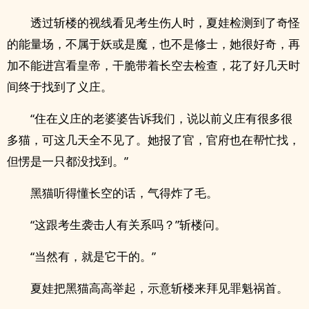
透过斩楼的视线看见考生伤人时，夏娃检测到了奇怪
的能量场，不属于妖或是魔，也不是修士，她很好奇，再
加不能进宫看皇帝，干脆带着长空去检查，花了好几天时
间终于找到了义庄。
“住在义庄的老婆婆告诉我们，说以前义庄有很多很
多猫，可这几天全不见了。她报了官，官府也在帮忙找，
但愣是一只都没找到。”
黑猫听得懂长空的话，气得炸了毛。
“这跟考生袭击人有关系吗？”斩楼问。
“当然有，就是它干的。”
夏娃把黑猫高高举起，示意斩楼来拜见罪魁祸首。