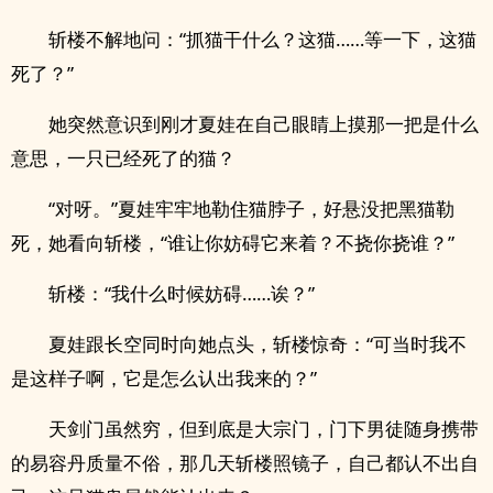
斩楼不解地问：“抓猫干什么？这猫……等一下，这猫
死了？”
她突然意识到刚才夏娃在自己眼睛上摸那一把是什么
意思，一只已经死了的猫？
“对呀。”夏娃牢牢地勒住猫脖子，好悬没把黑猫勒
死，她看向斩楼，“谁让你妨碍它来着？不挠你挠谁？”
斩楼：“我什么时候妨碍……诶？”
夏娃跟长空同时向她点头，斩楼惊奇：“可当时我不
是这样子啊，它是怎么认出我来的？”
天剑门虽然穷，但到底是大宗门，门下男徒随身携带
的易容丹质量不俗，那几天斩楼照镜子，自己都认不出自