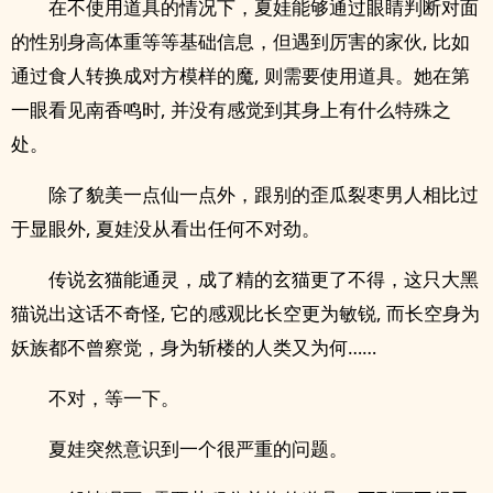
在不使用道具的情况下，夏娃能够通过眼睛判断对面
的性别身高体重等等基础信息，但遇到厉害的家伙, 比如
通过食人转换成对方模样的魔, 则需要使用道具。她在第
一眼看见南香鸣时, 并没有感觉到其身上有什么特殊之
处。
除了貌美一点仙一点外，跟别的歪瓜裂枣男人相比过
于显眼外, 夏娃没从看出任何不对劲。
传说玄猫能通灵，成了精的玄猫更了不得，这只大黑
猫说出这话不奇怪, 它的感观比长空更为敏锐, 而长空身为
妖族都不曾察觉，身为斩楼的人类又为何……
不对，等一下。
夏娃突然意识到一个很严重的问题。