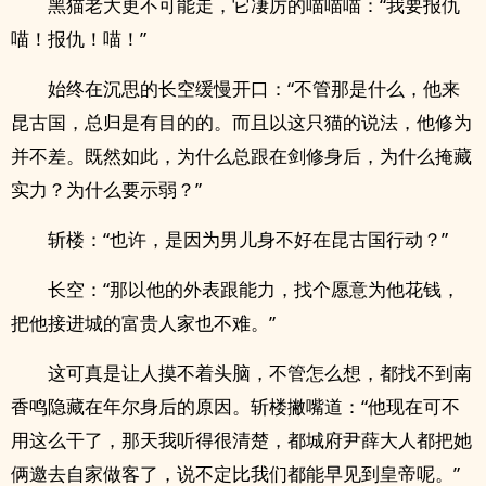
黑猫老大更不可能走，它凄厉的喵喵喵：“我要报仇
喵！报仇！喵！”
始终在沉思的长空缓慢开口：“不管那是什么，他来
昆古国，总归是有目的的。而且以这只猫的说法，他修为
并不差。既然如此，为什么总跟在剑修身后，为什么掩藏
实力？为什么要示弱？”
斩楼：“也许，是因为男儿身不好在昆古国行动？”
长空：“那以他的外表跟能力，找个愿意为他花钱，
把他接进城的富贵人家也不难。”
这可真是让人摸不着头脑，不管怎么想，都找不到南
香鸣隐藏在年尔身后的原因。斩楼撇嘴道：“他现在可不
用这么干了，那天我听得很清楚，都城府尹薛大人都把她
俩邀去自家做客了，说不定比我们都能早见到皇帝呢。”