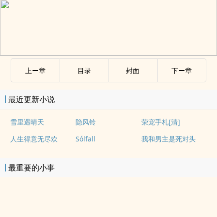
上ー章
目录
封面
下ー章
最近更新小说
雪里遇晴天
隐风铃
荣宠手札[清]
人生得意无尽欢
Sólfall
我和男主是死对头
最重要的小事