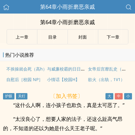
第64章小雨折磨恶亲戚
第64章小雨折磨恶亲戚
上ー章
目录
封面
下ー章
热门小说推荐
与威廉校霸的日日夜夜(1v1h)
女帝后宫靡乱史（NPH 高H）
不挨操就会死（高h）
自慰后［校园 NP］
小情话【校园H】
欲火（出轨，1V1）
〔加入书签〕
“这什么人啊，连小孩子也欺负，真是太可恶了。”
“太没良心了，想要人家的法子，还这么趾高气昂
的，不知道的还以为她是什么天王老子呢。”