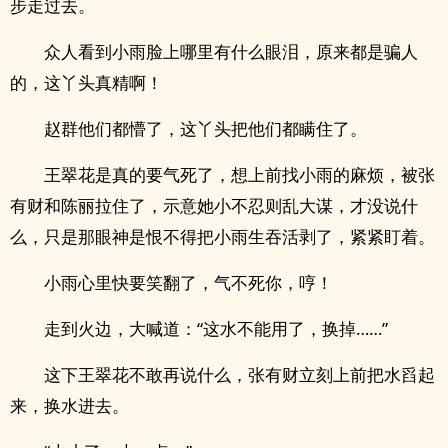
步走过去。
众人看到小雨脸上哪里有什么眼泪，原来都是骗人
的，这丫头真精啊！
赵群他们都懵了，这丫头把他们都瞒住了。
王翠花是真的要气死了，想上前找小雨的麻烦，被张
有财和陈丽拉住了，示意她小不忍则乱大谋，才没说什
么，只是那眼神是恨不得把小雨生吞活剥了，紧紧盯着。
小雨心里快要笑翻了，气不死你，哼！
走到火边，大喊道：“这水不能用了，换掉……”
这下王翠花不敢再说什么，张有财立刻上前把水舀起
来，换水进去。