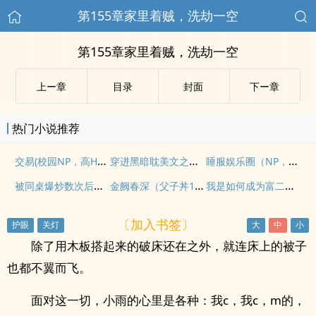
第155章家里着贼，洗劫一空
第155章家里着贼，洗劫一空
上ー章
目录
封面
下ー章
热门小说推荐
交易(校园NP，高H，全C)
穿进黑暗耽美文之后（np）
睡服娱乐圈（NP，高H）
被同桌爆炒数次后终于黑化
金阙春深（父子丼1v2，男全处）
我是如何成为富二代的玩物的（SM）
〔加入书签〕
除了用木板搭起来的破床还在之外，就连床上的被子
也都不翼而飞。
面对这一切，小雨的心里是各种：我c，我c，m的，