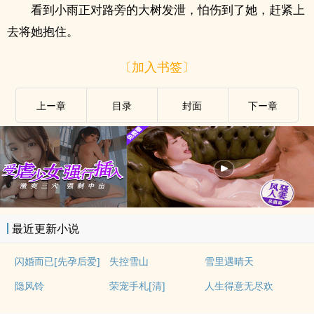
看到小雨正对路旁的大树发泄，怕伤到了她，赶紧上
去将她抱住。
〔加入书签〕
上ー章
目录
封面
下ー章
最近更新小说
闪婚而已[先孕后爱]
失控雪山
雪里遇晴天
隐风铃
荣宠手札[清]
人生得意无尽欢