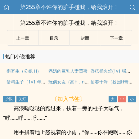
第255章不许你的脏手碰我，给我滚开！
第255章不许你的脏手碰我，给我滚开！
上ー章
目录
封面
下ー章
热门小说推荐
香槟桶火焰(1v1 强取豪夺 出轨)
槲寄生（公媳 H）
媽媽的巨乳人妻閨蜜
借精生子（1V1 年下H)
玩偶女友（高H，np）
酣春十泽（校园H青梅竹马）
〔加入书签〕
高浪哒哒哒的跑过来，扶着一旁的柱子大喘气，
“呼……呼……呼……”
用手指着地上怒视着的小雨，“你……你在跑啊……你