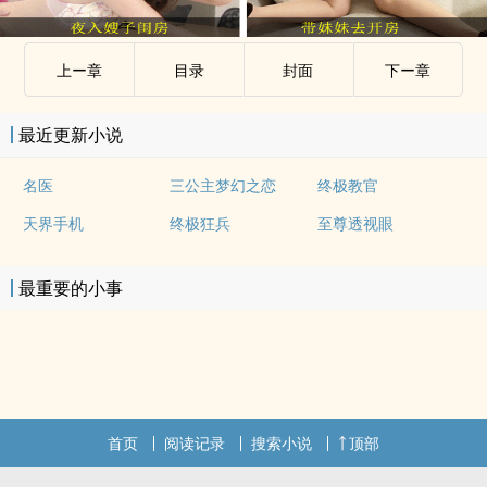
上ー章
目录
封面
下ー章
最近更新小说
名医
三公主梦幻之恋
终极教官
天界手机
终极狂兵
至尊透视眼
最重要的小事
首页
阅读记录
搜索小说
顶部
.