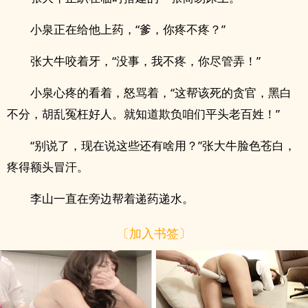
小泉正在给他上药，“爹，你疼不疼？”
张大牛咬着牙，“没事，我不疼，你尽管弄！”
小泉心疼的看着，怒骂着，“这帮该死的贪官，黑白
不分，胡乱冤枉好人。就知道欺负咱们平头老百姓！”
“别说了，现在说这些还有啥用？”张大牛脸色苍白，
疼得额头冒汗。
李山一直在旁边帮着递药递水。
〔加入书签〕