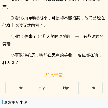
声。
别看张小雨年纪很小，可是却不能招惹，他们已经在
他身上吃过无数的亏了。
“小雨！你来了！”几人笑眯眯的迎上来，有些谄媚的
笑着。
小雨眼神凌厉，嘴却在无声的笑着，“各位都在呐，
聊天呀？”
〔加入书签〕
上ー章
目录
封面
下ー章
最近更新小说