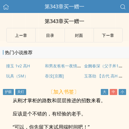
第343章买一赠一
第343章买一赠一
上ー章
目录
封面
下ー章
热门小说推荐
和男友爸爸一夜情后（3P 高h）
金阙春深（父子丼1v2，男全处）
撞玉 1v2 高H
玉茎劫 【古代 高H 乱伦】
玩具（SM）
吞没[京圈]
〔加入书签〕
从刚才掌柜的路数和层层推进的招数来看。
应该是个不错的，有经验的老手。
“可以，你先留下来试用端时间吧！”