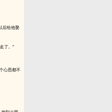
以后给他娶
走了。”
那个心思都不
，放到小雨