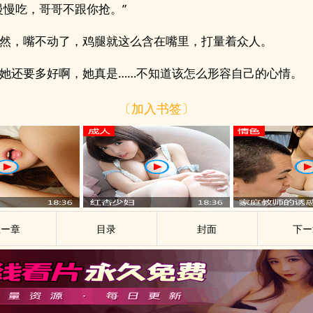
慢慢吃，哥哥不跟你抢。”
然，嘴不动了，鸡腿就这么含在嘴里，打量着众人。
她还要多好啊，她真是……不知道该怎么形容自己的心情。
〔加入书签〕
上ー章
目录
封面
下ー