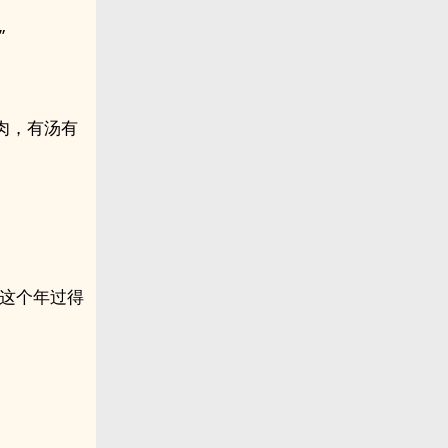
”
肉，有汤有
，这个年过得