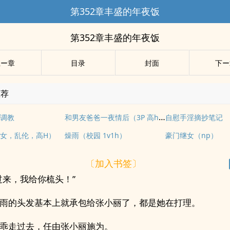
第352章丰盛的年夜饭
第352章丰盛的年夜饭
上ー章
目录
封面
下ー
推荐
和男友爸爸一夜情后（3P 高h）
调教
自慰手淫摘抄笔记
女，乱伦，高H）
燥雨（校园 1v1h）
豪门继女（np）
〔加入书签〕
过来，我给你梳头！”
雨的头发基本上就承包给张小丽了，都是她在打理。
乖走过去，任由张小丽施为。