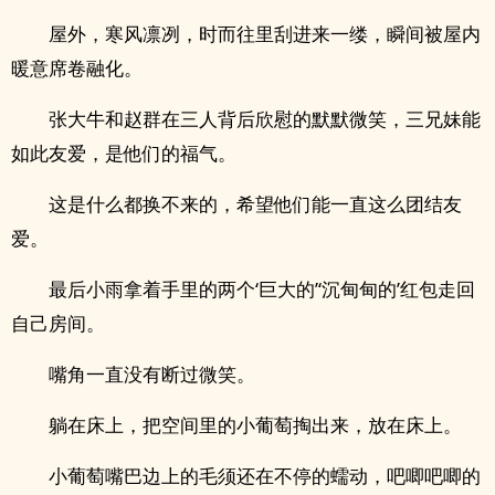
屋外，寒风凛冽，时而往里刮进来一缕，瞬间被屋内
暖意席卷融化。
张大牛和赵群在三人背后欣慰的默默微笑，三‍兄­妹­能
如此友爱，是他们的福气。
这是什么都换不来的，希望他们能一直这么团结友
爱。
最后小雨拿着手里的两个‘巨大的’‘沉甸甸的’红包走回
自己房间。
嘴角一直没有断过微笑。
躺在床上，把空间里的小葡萄掏出来，放在床上。
小葡萄嘴巴边上的毛须还在不停的蠕动，吧唧吧唧的