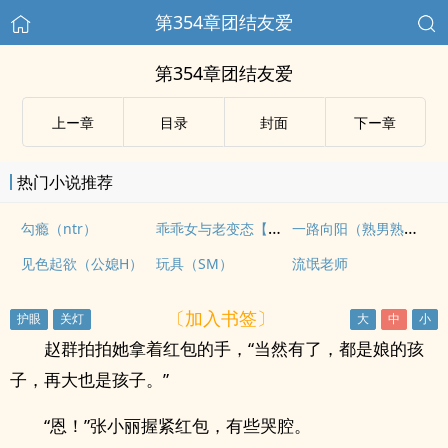
第354章团结友爱
第354章团结友爱
上ー章
目录
封面
下ー章
热门小说推荐
乖乖女与老变态【年上，软调教，1v1H】
一路向阳（熟男熟女H）
勾瘾（ntr）
见色起欲（公媳H）
玩具（SM）
流氓老师
〔加入书签〕
赵群拍拍她拿着红包的手，“当然有了，都是娘的孩
子，再大也是孩子。”
“恩！”张小丽握紧红包，有些哭腔。