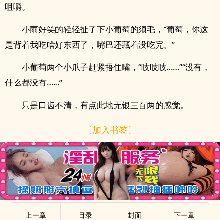
咀嚼。
小雨好笑的轻轻扯了下小葡萄的须毛，“葡萄，你这
是背着我吃啥好东西了，嘴巴还藏着没吃完。”
小葡萄两个小爪子赶紧捂住嘴，“吱吱吱……”“没有，
什么都没有……”
只是口齿不清，有点此地无银三百两的感觉。
〔加入书签〕
上ー章
目录
封面
下ー章