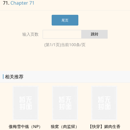
Chapter 71
尾页
输入页数
(第
1
/
1
页)当前
100
条/页
相关推荐
傲梅雪中殇（NP）
狼窝（肉监狱）
【快穿】媚肉生香