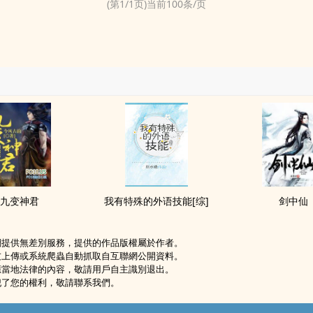
(第
1
/
1
页)当前
100
条/页
九变神君
我有特殊的外语技能[综]
剑中仙
網提供無差別服務，提供的作品版權屬於作者。
友上傳或系統爬蟲自動抓取自互聯網公開資料。
應當地法律的內容，敬請用戶自主識別退出。
犯了您的權利，敬請聯系我們。