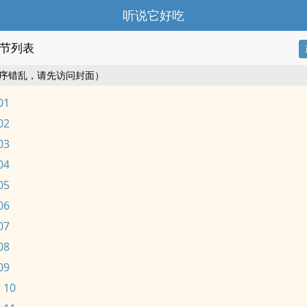
听说它好吃
节列表
序错乱，请先访问封面）
01
02
03
04
05
06
07
08
09
 10