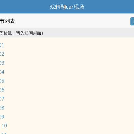
戏精翻car现场
节列表
序错乱，请先访问封面）
01
02
03
04
05
06
07
08
09
 10