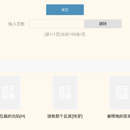
尾页
输入页数
(第
1
/
1
页)当前
100
条/页
总裁的沦陷(H)
拯救那个反派[快穿]
被喂饱的室友