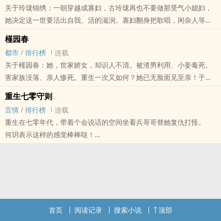
关于玲珑锦绣：一朝穿越成寡妇，古玲珑再也不要做那受气小媳妇，
郡主娘娘：老干部，我成影后了！
她决定这一世要活出自我、活的滋润。寡妇翻身把歌唱，闲杂人等都
老干部化身小挂件：求带，走到哪里带到哪里！
闪开。那谁，前世害我还不够么？追到古代也没用。还有那位军爷，
槿园春
说的就是你，别..
都市
/
排行榜
连载
关于槿园春：她，世家娇女，却识人不清。被渣男利用、小妾毒死。
害家族没落、亲人惨死。重生一次又如何？她已无脸面见至亲！于
是，筱暖穿越而来，替她斗渣男恶女、守护至亲。而男银这种生物，
重生七零守则
筱暖是有多远躲多远。只是为何？一个个的都要黏上来涅？书友群：
言情
/
排行榜
连载
2【海棠搜书】633136欢迎加入哦！（坑品有保证，绝对完本！欢迎
重生在七零年代，带着个会说话的空间坐看兵哥哥替她复仇打怪。
大家踊跃入坑。来吧，姑凉们，还等啥捏～一二三，跳吧！）
何玥表示这样的感觉棒棒哒！
“别这样看我，小爷就是瞧着他不顺眼。”某人傲娇的翘着二郎腿。
“这位兵哥哥，你看谁顺眼？”
“自然是你看谁顺眼我就看谁顺眼。”某人哈巴狗似的蹭过来,“看谁不顺
眼嘛，哼哼……”
哼哼？
自然是打打打，打的她满地找牙！
首页
阅读记录
搜索小说
顶部
何玥捂脸：太血腥了，不过她喜欢！怎么破？