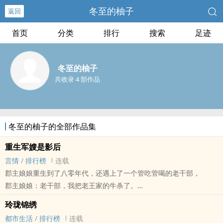
冬至的柚子
返回
首页
分类
排行
搜索
足迹
冬至的柚子
共收录 4 部作品
冬至的柚子的全部作品集
重生军嫂是影后
言情
/
排行榜
连载
郡主娘娘重生到了八零年代，还遇上了一个管吃管喝的老干部，
郡主娘娘：老干部，我把老王家的牛杀了。
老干部：杀的好！
玲珑锦绣
郡主娘娘：老干部，我把首长家的女儿打了，她看你总是犯花痴。
都市生活
/
排行榜
连载
老干部急忙跑过来：手疼不？来我给你揉揉。