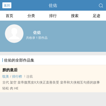
佐佑
返回
首页
分类
排行
搜索
足迹
佐佑
共收录 1 部作品
佐佑的全部作品集
朕的皇后
耽美
/
排行榜
连载
古代 架空 皇帝腹黑攻X大侠正直善良受 皇帝和大侠相互勾搭的故事
轻松 肉 HE