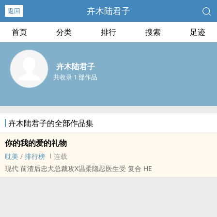
卉木陆君子
返回
首页
分类
排行
搜索
足迹
卉木陆君子
共收录 1 部作品
卉木陆君子的全部作品集
你的我的爱的礼物
耽美
/
排行榜
连载
现代 前渣后忠犬总裁攻X温柔隐忍医生受 复合 HE