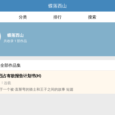
蝶落西山
分类
排行
搜索
蝶落西山
共收录 1 部作品
的全部作品集
烈占有欲报告计划书(H)
连载
于一个被·直掰弯的骑士和王子之间的故事 短篇