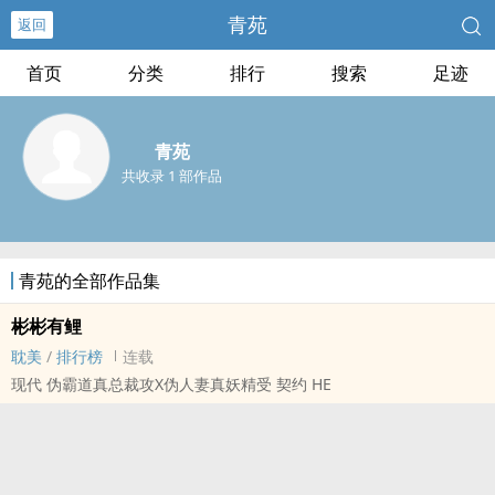
青苑
返回
首页
分类
排行
搜索
足迹
青苑
共收录 1 部作品
青苑的全部作品集
彬彬有鲤
耽美
/
排行榜
连载
现代 伪霸道真总裁攻X伪‎‌­人‎​妻­‌‌真妖精受 契约 HE