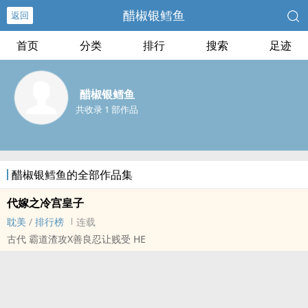
醋椒银鳕鱼
返回
首页
分类
排行
搜索
足迹
醋椒银鳕鱼
共收录 1 部作品
醋椒银鳕鱼的全部作品集
代嫁之冷宫皇子
耽美
/
排行榜
连载
古代 霸道渣攻X善良忍让贱受 HE