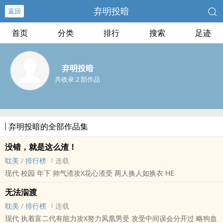
弃明投暗
返回
首页
分类
排行
搜索
足迹
弃明投暗
共收录 2 部作品
弃明投暗的全部作品集
没错，就是这么渣！
耽美
/
排行榜
连载
现代 校园 年下 帅气渣攻X花心渣受 两人换人如换衣 HE
无法泅渡
耽美
/
排行榜
连载
现代 执着富二代有能力攻X努力凤凰男受 攻受中间误会分开过 略狗血