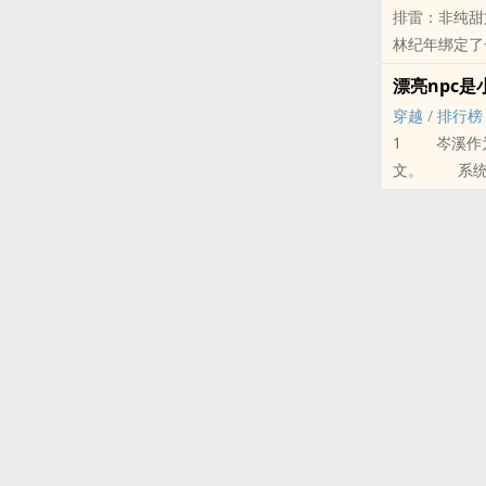
排雷：非纯甜
林纪年绑定了
系统：“当今
漂亮npc是
林纪年：“嗯。
穿越
/
排行榜
系统振臂高呼
1 岑溪作为
纪年古井无波
文。 系统
直到他经历了
岑溪这才松了
偏执又神经病
有特殊爱好的
病娇乖戾爱绑
末世脾气暴躁
林纪年皮不笑
就没一个正常
不过，他喜欢
系统：“所以咱们
纪年：“发糖虐
系统：“……
纪年：“阻碍