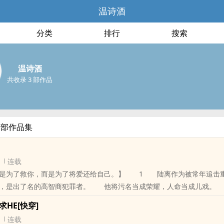
温诗酒
分类
排行
搜索
温诗酒
共收录 3 部作品
全部作品集
连载
不是为了救你，而是为了将爱还给自己。】 1 陆离作为被常年追击
端，是出了名的高智商犯罪者。 他将污名当成荣耀，人命当成儿戏。
，那双
求HE[快穿]
连载