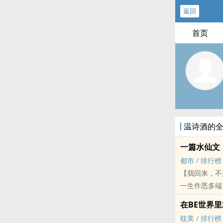
返回
首页
温诗酒的
一篇水仙文
都市
/
排行榜
【我回来，
一生作恶多
脱离世界的神
在BE世界里
耽美
/
排行榜