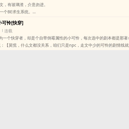
文，有玻璃渣，介意勿进。
一个BE求生系统。
社会，甜文当道，虐文举步维艰，BE文更是难以安身立命，所以我们要学会
小可怜[快穿]
”
连载
：“我们的任务是改变虐心剧情，更改BE结局，救赎那些爱而不得的可怜之
一个快穿者，却是个自带倒霉属性的小可怜，每次选中的剧本都是那著
：“嗯。”
：【莫慌，什么文都没关系，咱们只是npc，走文中少的可怜的剧情
几个世界，见识到了他需要救赎的人。
一口气
的邻家哥哥。
Alpha影帝（攻重生）。
人的反派徒弟
大长官
肉笑：“求而不得？可怜之人？明明我才是那个最可怜的人吧。”
的。
。
要做的是······”
渣。”
？？？哪来的渣？”
我调情的都是渣。”