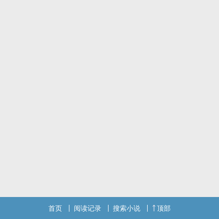
崩，她真的不是为他挡好吗？这真的只是个意外啊
首页
阅读记录
搜索小说
顶部