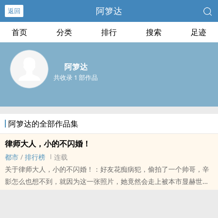
阿箩达
返回
首页
分类
排行
搜索
足迹
阿箩达
共收录 1 部作品
阿箩达的全部作品集
律师大人，小的不闪婚！
都市
/
排行榜
连载
关于律师大人，小的不闪婚！：好友花痴病犯，偷拍了一个帅哥，辛
影怎么也想不到，就因为这一张照片，她竟然会走上被本市显赫世家
逼婚的道路“那个，你看那么多的名门闺秀小家碧玉的，你真的没必要
缠着我这个小狗仔不放啊！”辛影险些崩溃。“不，长这么大，我还是
第一次遇见奋不顾身替我挡危险的女人，我一定要以身相许。”辛影泪