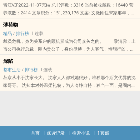
晋江VIP2022-11-07完结 总书评数：3316 当前被收藏数：16440 营
养液数：2414 文章积分：151,230,176 文案: 文徵刚住宋家那年，宋
南津去美国长居。人爸妈在国外开企业，文徵被他姑母收留，两人没
薄荷吻
什么..
精品
/
排行榜
连载
裁员危机，身为关系户的顾杭景成为公司众矢之的。 黎清霁，上
市公司执行总裁，圈内贵公子，身份显赫，为人客气，恃靓行凶，那
副面孔把女人迷得不轻。 顾杭景也这么认为，她和黎清霁相差甚
深陷
远，不会有交
都市生活
/
排行榜
连载
丛京从小于沈家长大。 沈家人人都对她很好，唯独那个斯文优异的沈
家哥哥。 沈知聿对外温柔礼貌，为人冷静自持，独当一面，是圈内名
声最好的公子哥。 然而只有丛京知道他的真正面孔。 男人..
首页
阅读记录
搜索小说
顶部