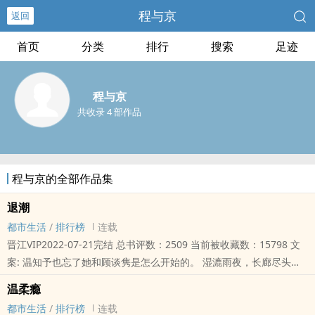
程与京
返回
首页
分类
排行
搜索
足迹
程与京
共收录 4 部作品
程与京的全部作品集
退潮
都市生活
/
排行榜
连载
晋江VIP2022-07-21完结 总书评数：2509 当前被收藏数：15798 文
案: 温知予也忘了她和顾谈隽是怎么开始的。 湿漉雨夜，长廊尽头。
他和朋友在一起，黑色衬衫清瘦，银色腕表夺目，斯文之下，成熟..
温柔瘾
都市生活
/
排行榜
连载