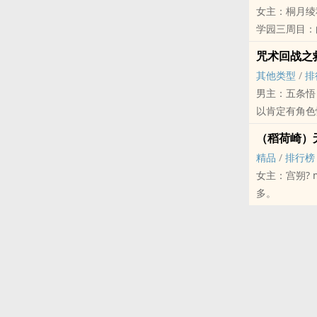
女主：桐月绫
学园三周目：
驹高校六周目
咒术回战之
其他类型
/
排
男主：五条悟 夏油杰 
以肯定有角色
车版本..
（稻荷崎）
精品
/
排行榜
女主：宫朔?
多。