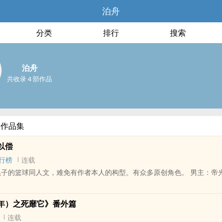
泊舟
分类
排行
搜索
泊舟
共收录 4 部作品
部作品集
以偿
行榜
连载
的篮球同人文，难免有作者本人的构型。有众多原创角色。 男主：帝光六子加冰火
年）之死靡它》番外篇
连载