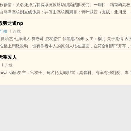
秋剧情：又名死掉后获得系统攻略幼驯染的队友们。一周目：稻荷崎高校
白鸟泽高校副支线休息：井闼山高校四周目：青叶城西（支线：北川第一
：乌野
救赎之道np
行榜
连载
七海建人 狗卷棘 虎杖悠仁 伏黑惠 宿傩 女主：榴月 关于剧情 因为是二创，所
性格上稍微改动，也有作者本人的原创人物在里面，在符合剧情下开车，
无望爱人
连载
 miya saku男主：宫双子、角名伦太郎排雷：真骨科、有车有强制爱、虐