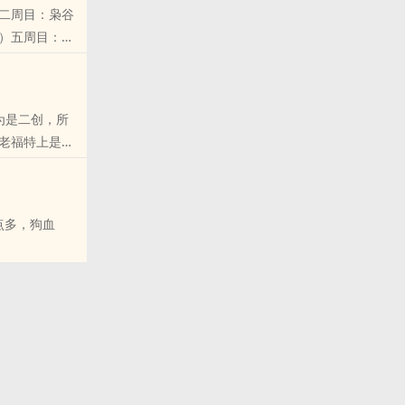
二周目：枭谷
）五周目：音
老福特上是无
点多，狗血