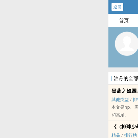
返回
首页
泊舟的全
黑蓝之如愿
其他类型
/
排
本文是np、黑子
和高尾。
《（排球少
精品
/
排行榜