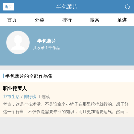
半包薯片
返回
首页
分类
排行
搜索
足迹
半包薯片
共收录 1 部作品
半包薯片的全部作品集
职业挖宝人
都市生活
/
排行榜
连载
考古，这是个技术活。不是谁拿个小铲子在那里挖挖就行的。想干好
这一个行当，不仅仅是需要专业的知识，而且更加需要运气。然而，
邢杰的运气就挺好。身为一个半路出家的厨子，一个花花公子教授的
生活助理，这运..