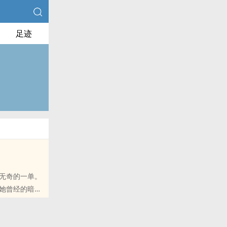
足迹
无奇的一单。
她曾经的暗恋
)X叛逆男高