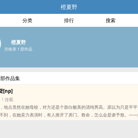
橙夏野
分类
排行
搜索
橙夏野
共收录 1 部作品
全部作品集
[np]
连载
，地点竟然在她母校，对方还是个肤白貌美的清纯男高。原以为只是平平
不到，在她卖力表演时，有人推开了房门。救命，怎么会是谢予敖。——
开始，她的平静生活被彻底打乱，从此一发不可收拾。撒谎成性的甜姐(21
vs散漫人夫哥(23)vsBking拽王(23)vs傲娇公子哥(21)