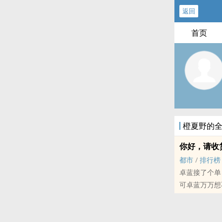
返回
首页
橙夏野的
你好，请收货
都市
/
排行榜
卓蓝接了个单
可卓蓝万万想
对象。从这天
(【海棠搜书】)