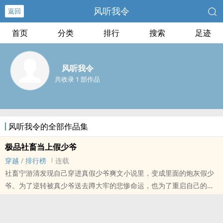
风听我令
返回
首页
分类
排行
搜索
足迹
风听我令
共收录 1 部作品
风听我令的全部作品集
极品社畜当上假少爷
穿越
/
排行榜
连载
社畜宁游清发现自己穿进真假少爷爽文小说里，变成里面的炮灰假少
爷。为了逆转被真少爷送去蹲大牢的悲惨命运，也为了重启自己的第
二人生，宁游清决定办三件事： ①好好学习，实现自己的名校
梦。 ②当真少爷