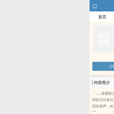
首页
立
内容简介
「……亲爱的
阿彭仔向各位
烈的掌声，欢
演……」 过