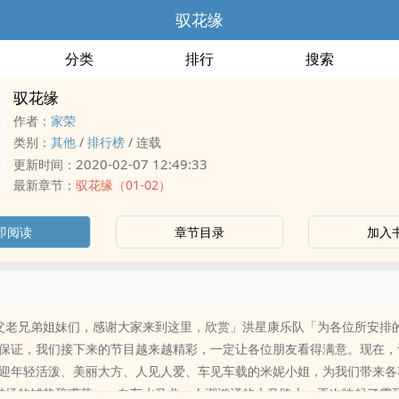
驭花缘
分类
排行
搜索
驭花缘
作者：
家荣
类别：
其他
/
排行榜
/
连载
2020-02-07 12:49:33
更新时间：
最新章节：
驭花缘（01-02）
即阅读
章节目录
加入
父老兄弟姐妹们，感谢大家来到这里，欣赏」洪星康乐队「为各位所安排
保证，我们接下来的节目越来越精彩，一定让各位朋友看得满意。现在，
迎年轻活泼、美丽大方、人见人爱、车见车载的米妮小姐，为我们带来各
场的铺垫辞甫落，一向车水马龙，人潮汹涌的大马路上，再次响起了震