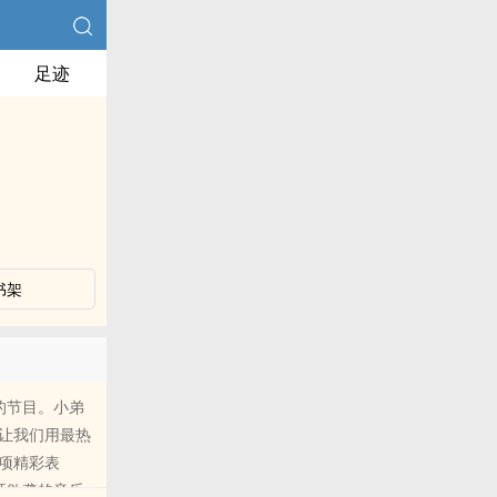
足迹
书架
的节目。小弟
让我们用最热
项精彩表
耳欲聋的音乐