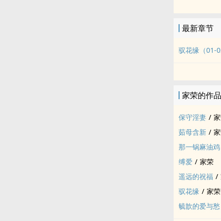
声，这也使得
塞。
最新章节
驭花缘（01-0
家荣的作
保守­淫​‌妻‌‍‍
/
家
茹母含新
/
家
那一锅麻油鸡
缚爱
/
家荣
遥远的祝福
/
驭花缘
/
家荣
毓歆的爱与愁