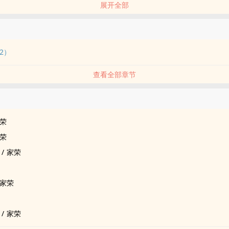
展开全部
原本应该是车辆行驶的大道，就在观众及临时搭建的舞台的占据下，顿时
2）
查看全部章节
品
荣
荣
/
家荣
家荣
/
家荣