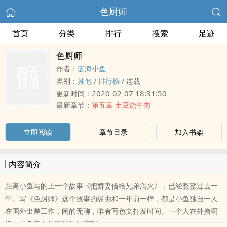
色厨师
首页
分类
排行
搜索
足迹
色厨师
作者：
蓝海小鱼
类别：
其他
/
排行榜
/
连载
2020-02-07 18:31:50
更新时间：
最新章节：
第五章 土豆烧牛肉
立即阅读
章节目录
加入书架
内容简介
距离小鱼写的上一个故事《把娇妻借给兄弟泻火》，已经整整过去一
年。写《色厨师》这个故事的缘由和一年前一样，都是小鱼独自一人
在国外出差工作，闲的无聊，唯有写色文打发时间。一个人在外撸啊
撸，小鱼实在是腰酸的厉害啊。