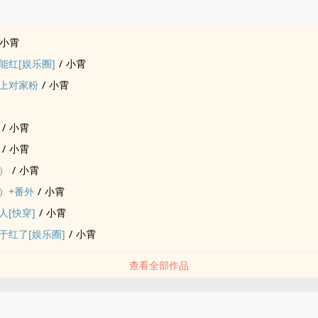
品
小霄
能红[娱乐圈]
/
小霄
上对家粉
/
小霄
/
小霄
/
小霄
）
/
小霄
）+番外
/
小霄
人[快穿]
/
小霄
于红了[娱乐圈]
/
小霄
查看全部作品