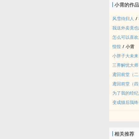
小霄的作
风雪待归人
/
我送外卖竟也
怎么可以喜欢
惶惶
/
小霄
小胖子大未来
三界解忧大师
鸢回前堂（二
鸢回前堂（四
为了我的经纪
变成猫后我终
相关推荐