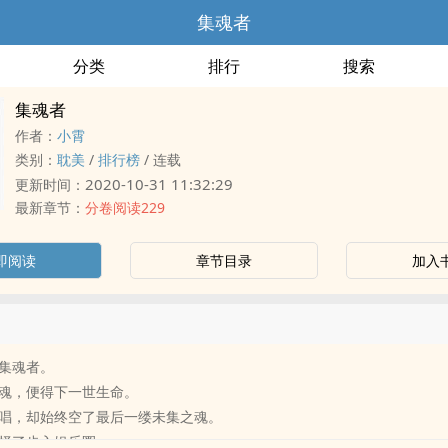
集魂者
分类
排行
搜索
集魂者
作者：
小霄
类别：
耽美
/
排行榜
/
连载
2020-10-31 11:32:29
更新时间：
最新章节：
分卷阅读229
即阅读
章节目录
加入
集魂者。
魂，便得下一世生命。
唱，却始终空了最后一缕未集之魂。
择了步入娱乐圈。