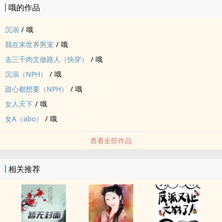
哦的作品
沉溺
/
哦
我在末世养男宠
/
哦
去三千‎肉‍文‌‍­做路人（快穿）
/
哦
沉溺（NPH）
/
哦
甜心都想要（NPH）
/
哦
女人天下
/
哦
女A（abo）
/
哦
查看全部作品
相关推荐