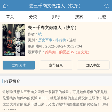
去三千‎肉‍文‌‍­做路人（快穿）
首页
分类
排行
搜索
足迹
去三千‎肉‍文‌‍­做路人（快穿）
作者：
哦
类别：
历史军事
/
排行榜
/
连载
2022-08-24 05:37:04
更新时间：
最新章节：
始终如一的爱恋35（全文完）
立即阅读
章节目录
加入书架
内容简介
许珍珍只想去三千‎肉‍文‌‍­里做一条躺平的咸鱼，可是她倒霉催的不是碰
见爱搞拘禁play的反派BOSS，就是被炼铜的变态师父抓去双休；刚从
太监大总管的魔爪下逃出来，又成了蛇精病医生最爱的实验品！ 许珍
珍只想说..