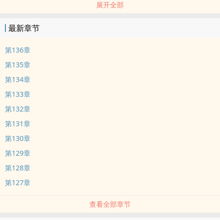
展开全部
最新章节
第136章
第135章
第134章
第133章
第132章
第131章
第130章
第129章
第128章
第127章
查看全部章节