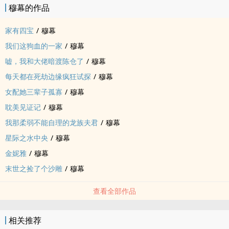
穆幕的作品
家有四宝
/
穆幕
我们这狗血的一家
/
穆幕
嘘，我和大佬暗渡陈仓了
/
穆幕
每天都在死劫边缘疯狂试探
/
穆幕
女配她三辈子孤寡
/
穆幕
耽美见证记
/
穆幕
我那柔弱不能自理的龙族夫君
/
穆幕
星际之水中央
/
穆幕
金妮雅
/
穆幕
末世之捡了个沙雕
/
穆幕
查看全部作品
相关推荐