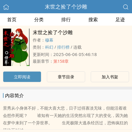
末世之捡了个沙雕
首页
分类
排行
搜索
足迹
末世之捡了个沙雕
作者：
穆幕
类别：
科幻
/
排行榜
/
连载
2025-06-06 05:46:18
更新时间：
最新章节：
第158章
立即阅读
章节目录
加入书架
内容简介
景秀从小身体不好，不能大喜大悲，日子过得寡淡无味，但能活着谁
会想作死呢？ 谁知有一天她的生活突然出现了大的变化，因为她
在梦中来到了一个异世界。 生死极限大逃杀经历过，恐怖疯狂的
怪物面对过