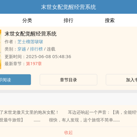
末世女配觉醒经营系统
分类
排行
搜索
末世女配觉醒经营系统
作者：
芝士榴莲啵啵
类别：
穿越
/
排行榜
/
连载
2025-06-08 05:48:36
更新时间：
最新章节：
第197章
即阅读
章节目录
加入
了末世龙傲天文里的炮灰女配！ 耳边还响起一个声音：【滴，全能经
末世最牛旅馆】 …… 很快，有人发现，这个旅馆不简单……
收起