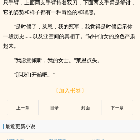
只手臂，上面两支手臂持着双刀，下面两支手臂是蟹钳，
它的姿势和样子都有一种奇怪的和谐感。
“是时候了，莱恩，我的冠军，我觉得是时候启示你
一段历史……以及亚空间的真相了。”湖中仙女的脸色严肃
起来。
“我愿意倾听，我的女士。”莱恩点头。
“那我们开始吧。”
〔加入书签〕
上ー章
目录
封面
下ー章
最近更新小说