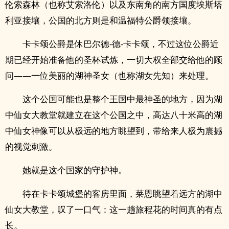
伦索森林（也称艾索洛伦）以及东南角的南方国度埃斯塔
利亚接壤，公国的北方则是和温福特公爵领接壤。
卡卡颂公爵是休巴尔德-德-卡卡颂，不过这位公爵近
期已经开始准备他的圣杯试炼，一切大权全部交给他的顾
问——一位美丽的湖神圣女（也称湖女先知）来处理。
这个公国可能也是整个王国中最神圣的地方，因为湖
中仙女大教堂就建立在这个公国之中，高达八十米高的湖
中仙女神像可以从极远的地方眺望到，带给来人极为震撼
的视觉刺激。
她就是这个国家的守护神。
待在卡卡颂城堡的客房里面，莱恩眺望着远方的湖中
仙女大教堂，叹了一口气：这一趟旅程花的时间真的有点
长。