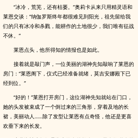
“冰冷，荒芜，还有枯萎。”奥莉卡从来只用精灵语和
莱恩交谈：“纳伽罗斯终年都很难见到阳光，祖先留给我
们的只有冰冷和杀戮，能耕作的土地很少，我们唯有征战
不休。”
莱恩点头，他所得知的情报也是如此。
接着就是敲门声，一位美丽的湖神先知敲响了莱恩的
房门：“莱恩阁下，仪式已经准备就绪，莫吉安娜殿下已
经到位。”
“好的！”莱恩打开房门，这位湖神先知就站在门口，
她的头发被束成了一个倒过来的三角形，穿着及地的长
裙，美丽动人……除了发型让莱恩有点奇怪，他还是更喜
欢垂下来的长发。