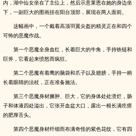
内，湖中仙女坐在了主位上，然后示意莱恩在她的身边坐
下，一副巨大的图画挂在阳台顶部，展现在两人面前。
这幅画中，一个戴着高顶羽翼尖盔的精灵正在和四个
可怖的恶魔作战。
第一个恶魔全身血红，长着巨大的牛角，手持铁链和
巨斧，它看起来愤怒而疯狂。
第二个恶魔有着鹰的脑袋和爪子以及翅膀，手持一柄
长着眼睛的法杖，正在准备施法。
第三个恶魔身材臃肿、巨大，它的身体处处溃烂，肠
子和体液四处溢出，它张开血盆大口，露出一根长满疙瘩
的肥厚舌头。
第四个恶魔身材纤细而布满奇怪的紫色花纹，它有四