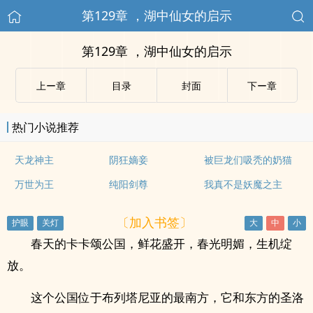
第129章 ，湖中仙女的启示
第129章 ，湖中仙女的启示
上ー章
目录
封面
下ー章
热门小说推荐
天龙神主
阴狂嫡妾
被巨龙们吸秃的奶猫
万世为王
纯阳剑尊
我真不是妖魔之主
〔加入书签〕
春天的卡卡颂公国，鲜花盛开，春光明媚，生机绽
放。
这个公国位于布列塔尼亚的最南方，它和东方的圣洛