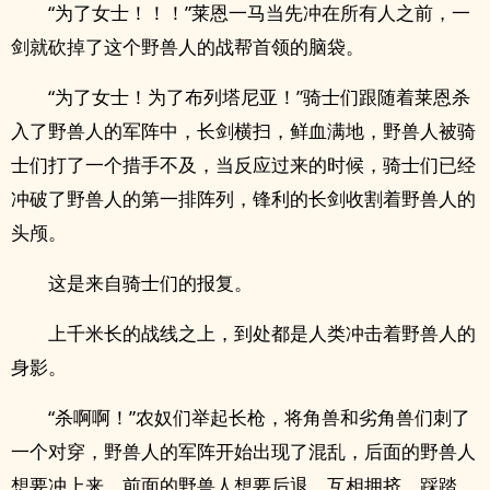
“为了女士！！！”莱恩一马当先冲在所有人之前，一
剑就砍掉了这个野兽人的战帮首领的脑袋。
“为了女士！为了布列塔尼亚！”骑士们跟随着莱恩杀
入了野兽人的军阵中，长剑横扫，鲜血满地，野兽人被骑
士们打了一个措手不及，当反应过来的时候，骑士们已经
冲破了野兽人的第一排阵列，锋利的长剑收割着野兽人的
头颅。
这是来自骑士们的报复。
上千米长的战线之上，到处都是人类冲击着野兽人的
身影。
“杀啊啊！”农奴们举起长枪，将角兽和劣角兽们刺了
一个对穿，野兽人的军阵开始出现了混乱，后面的野兽人
想要冲上来，前面的野兽人想要后退，互相拥挤，踩踏，