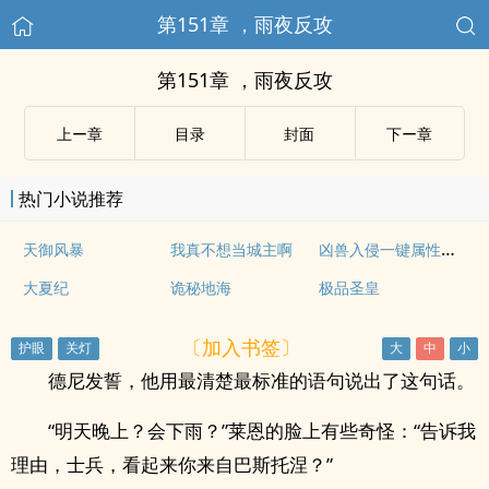
第151章 ，雨夜反攻
第151章 ，雨夜反攻
上ー章
目录
封面
下ー章
热门小说推荐
凶兽入侵一键属性提取
天御风暴
我真不想当城主啊
大夏纪
诡秘地海
极品圣皇
〔加入书签〕
德尼发誓，他用最清楚最标准的语句说出了这句话。
“明天晚上？会下雨？”莱恩的脸上有些奇怪：“告诉我
理由，士兵，看起来你来自巴斯托涅？”