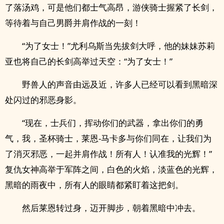
了落汤鸡，可是他们都士气高昂，游侠骑士握紧了长剑，
等待着与自己男爵并肩作战的一刻！
“为了女士！”尤利乌斯当先拔剑大呼，他的妹妹苏莉
亚也将自己的长剑高举过天空：“为了女士！”
野兽人的声音由远及近，许多人已经可以看到黑暗深
处闪过的邪恶身影。
“现在，士兵们，挥动你们的武器，拿出你们的勇
气，我，圣杯骑士，莱恩-马卡多与你们同在，让我们为
了消灭邪恶，一起并肩作战！所有人！认准我的光辉！”
复仇女神高举于军阵之间，白色的火焰，淡蓝色的光辉，
黑暗的雨夜中，所有人的眼睛都紧盯着这把剑。
然后莱恩转过身，迈开脚步，朝着黑暗中冲去。