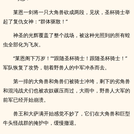
莱恩一剑将一只大角兽砍成两段，见状，圣杯骑士举
起了复仇女神：“群体驱散！”
神圣的光辉覆盖了整个战场，被这种光照到的所有蝗
虫全部化为飞灰。
“莱恩阁下万岁！”“跟随圣杯骑士！跟随圣杯骑士！”
军队恢复了攻势，朝着野兽人的中军冲杀而去。
第一排的大角兽和角兽们被骑士冲垮，剩下的劣角兽
和混沌战犬们也被农奴碾压而过，大雨中，野兽人大军的
前军已经开始崩溃。
兽王和大萨满开始感觉不妙了，它们在大角兽和巨型
牛头怪战群的掩护中，缓慢撤退。