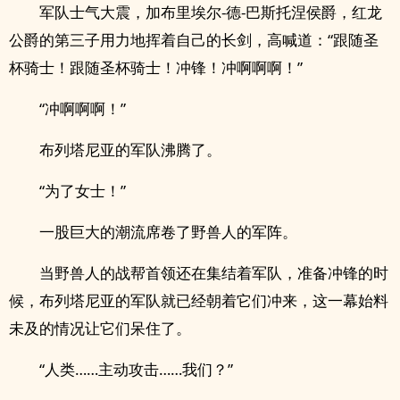
军队士气大震，加布里埃尔-德-巴斯托涅侯爵，红龙
公爵的第三子用力地挥着自己的长剑，高喊道：“跟随圣
杯骑士！跟随圣杯骑士！冲锋！冲啊啊啊！”
“冲啊啊啊！”
布列塔尼亚的军队沸腾了。
“为了女士！”
一股巨大的潮流席卷了野兽人的军阵。
当野兽人的战帮首领还在集结着军队，准备冲锋的时
候，布列塔尼亚的军队就已经朝着它们冲来，这一幕始料
未及的情况让它们呆住了。
“人类……主动攻击……我们？”