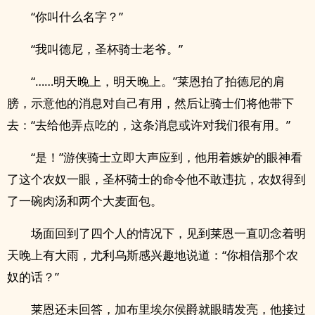
“你叫什么名字？”
“我叫德尼，圣杯骑士老爷。”
“……明天晚上，明天晚上。”莱恩拍了拍德尼的肩
膀，示意他的消息对自己有用，然后让骑士们将他带下
去：“去给他弄点吃的，这条消息或许对我们很有用。”
“是！”游侠骑士立即大声应到，他用着嫉妒的眼神看
了这个农奴一眼，圣杯骑士的命令他不敢违抗，农奴得到
了一碗肉汤和两个大麦面包。
场面回到了四个人的情况下，见到莱恩一直叨念着明
天晚上有大雨，尤利乌斯感兴趣地说道：“你相信那个农
奴的话？”
莱恩还未回答，加布里埃尔侯爵就眼睛发亮，他接过