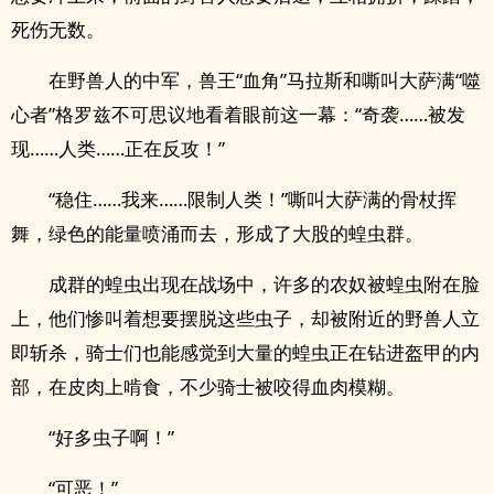
死伤无数。
在野兽人的中军，兽王“血角”马拉斯和嘶叫大萨满“噬
心者”格罗兹不可思议地看着眼前这一幕：“奇袭……被发
现……人类……正在反攻！”
“稳住……我来……限制人类！”嘶叫大萨满的骨杖挥
舞，绿色的能量喷涌而去，形成了大股的蝗虫群。
成群的蝗虫出现在战场中，许多的农奴被蝗虫附在脸
上，他们惨叫着想要摆脱这些虫子，却被附近的野兽人立
即斩杀，骑士们也能感觉到大量的蝗虫正在钻进盔甲的内
部，在皮肉上啃食，不少骑士被咬得血肉模糊。
“好多虫子啊！”
“可恶！”