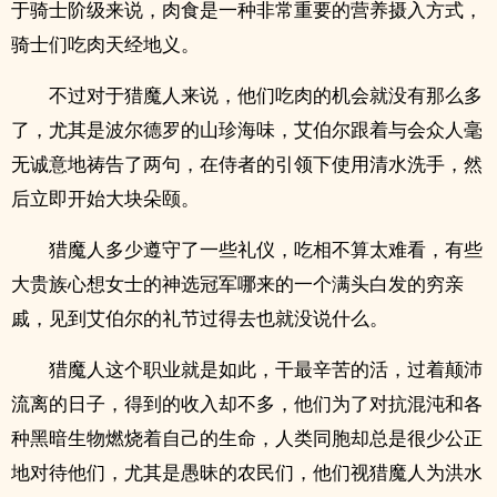
于骑士阶级来说，肉食是一种非常重要的营养摄入方式，
骑士们吃肉天经地义。
不过对于猎魔人来说，他们吃肉的机会就没有那么多
了，尤其是波尔德罗的山珍海味，艾伯尔跟着与会众人毫
无诚意地祷告了两句，在侍者的引领下使用清水洗手，然
后立即开始大块朵颐。
猎魔人多少遵守了一些礼仪，吃相不算太难看，有些
大贵族心想女士的神选冠军哪来的一个满头白发的穷亲
戚，见到艾伯尔的礼节过得去也就没说什么。
猎魔人这个职业就是如此，干最辛苦的活，过着颠沛
流离的日子，得到的收入却不多，他们为了对抗混沌和各
种黑暗生物燃烧着自己的生命，人类同胞却总是很少公正
地对待他们，尤其是愚昧的农民们，他们视猎魔人为洪水