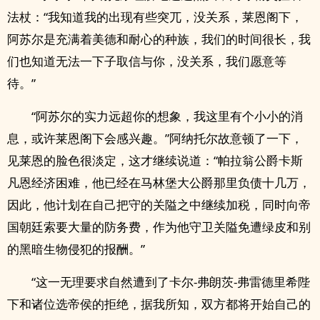
法杖：“我知道我的出现有些突兀，没关系，莱恩阁下，
阿苏尔是充满着美德和耐心的种族，我们的时间很长，我
们也知道无法一下子取信与你，没关系，我们愿意等
待。”
“阿苏尔的实力远超你的想象，我这里有个小小的消
息，或许莱恩阁下会感兴趣。”阿纳托尔故意顿了一下，
见莱恩的脸色很淡定，这才继续说道：“帕拉翁公爵卡斯
凡恩经济困难，他已经在马林堡大公爵那里负债十几万，
因此，他计划在自己把守的关隘之中继续加税，同时向帝
国朝廷索要大量的防务费，作为他守卫关隘免遭绿皮和别
的黑暗生物侵犯的报酬。”
“这一无理要求自然遭到了卡尔-弗朗茨-弗雷德里希陛
下和诸位选帝侯的拒绝，据我所知，双方都将开始自己的