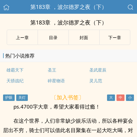
第183章 ，波尔德罗之夜（下）
第183章 ，波尔德罗之夜（下）
上ー章
目录
封面
下ー章
热门小说推荐
雄霸天下
圣王
圣武星辰
天骄战纪
碎星物语
灵儿范
〔加入书签〕
ps.4700字大章，希望大家看得过瘾！
在这个世界，人们非常缺少娱乐活动，所以各种宴会
层出不穷，骑士们可以借此名目聚集在一起大吃大喝，对