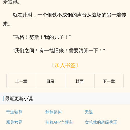
条通讯。
就在此时，一个恨铁不成钢的声音从战场的另一端传
来。
“马格！努斯！我的儿子！”
“我们之间！有一笔旧账！需要清算一下！”
〔加入书签〕
上ー章
目录
封面
下ー章
最近更新小说
帝道独尊
剑剑超神
天逆
魔尊六界
带着APP当领主
女总裁的超级兵王