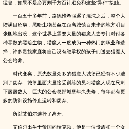
猛兽，如果不是必要则千方百计避免和这些“异种”接触。
一百五十多年前，路德维希驱逐了混沌之后，整个大
陆满目疮痍，黑暗生物甚至在距离城镇百来步的地方明目
张胆地出没，这个世界上需要大量的猎魔人去专门对付各
种零散的黑暗生物，猎魔人一度成为一种热门的职业和选
择，许多贵族家庭将自己没有继承权的孩子们送去猎魔人
公会培养。
时代变矣，原先数量众多的猎魔人城堡已经有不少遭
到了废弃，城堡里面大量接受训练的见习猎魔人现在只剩
下寥寥数人，巨大的公会总部城堡年久失修，每年都有更
多的防御设施停止运转和废弃。
所以艾伯尔选择了离开。
艾伯尔出生于帝国的瑞克领，他是一位贵族和一个女