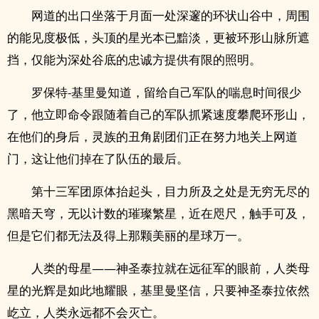
网道的出口坐落于月面一处深邃的环状山谷中，周围
的能见度极低，头顶的星光本已黯淡，更被环形山脉所遮
挡，仅能为深处谷底的忠诚方提供有限的照明。
罗保特-基里曼知道，留给自己军队的喘息时间很少
了，他立即命令跟随着自己的军队抓紧速度攀爬环形山，
在他们的身后，灵族的丑角剧团们正在努力地关上网道
门，这让他们掉在了队伍的最后。
第十三军团原体抬起头，目力所及之处是无穷无尽的
黑暗天穹，无以计数的璀璨繁星，近在咫尺，触手可及，
但是它们都无法及得上那颗美丽的星球万一。
人类的母星——神圣泰拉就在远征军的眼前，人类母
星的光辉是如此地耀眼，基里曼坚信，只要神圣泰拉依然
屹立，人类永远都不会灭亡。