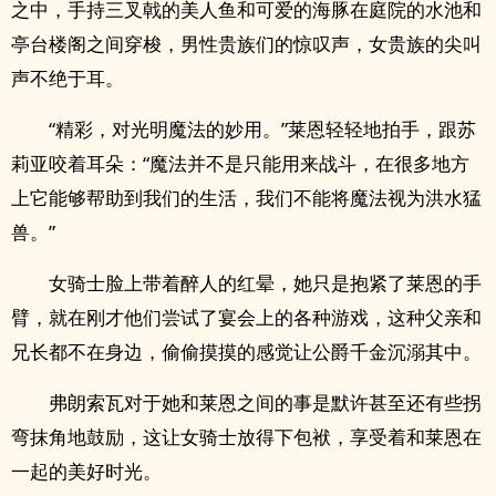
之中，手持三叉戟的美人鱼和可爱的海豚在庭院的水池和
亭台楼阁之间穿梭，男性贵族们的惊叹声，女贵族的尖叫
声不绝于耳。
“精彩，对光明魔法的妙用。”莱恩轻轻地拍手，跟苏
莉亚咬着耳朵：“魔法并不是只能用来战斗，在很多地方
上它能够帮助到我们的生活，我们不能将魔法视为洪水猛
兽。”
女骑士脸上带着醉人的红晕，她只是抱紧了莱恩的手
臂，就在刚才他们尝试了宴会上的各种游戏，这种父亲和
兄长都不在身边，偷偷摸摸的感觉让公爵千金沉溺其中。
弗朗索瓦对于她和莱恩之间的事是默许甚至还有些拐
弯抹角地鼓励，这让女骑士放得下包袱，享受着和莱恩在
一起的美好时光。