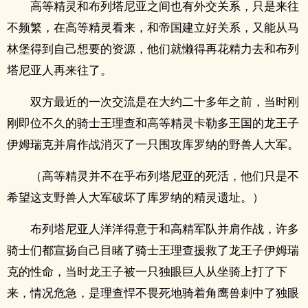
高等精灵和布列塔尼亚之间也有外交关系，只是来往
不频繁，在高等精灵看来，和帝国建立好关系，又能从马
林堡得到自己想要的资源，他们就懒得再花精力去和布列
塔尼亚人再来往了。
双方最近的一次交流是在大约二十多年之前，当时刚
刚即位不久的骑士王理查和高等精灵卡勒多王国的龙王子
伊姆瑞克并肩作战消灭了一只围攻库罗纳的野兽人大军。
（高等精灵并不在乎布列塔尼亚的死活，他们只是不
希望这支野兽人大军破坏了库罗纳的精灵遗址。）
布列塔尼亚人洋洋得意于和高精军队并肩作战，许多
骑士们都宣扬自己目睹了骑士王理查援救了龙王子伊姆瑞
克的性命，当时龙王子被一只独眼巨人从坐骑上打了下
来，情况危急，是理查悍不畏死地骑着角鹰兽刺中了独眼