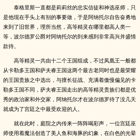
泰格里斯一直都是莉莉丝的忠实信徒和神选巫师，只
是他现在手头上有别的事要做，于是阿纳托尔自告奋勇地
来到了旧世界，理所当然，高等精灵在哪里都高人类一
等，波尔德罗公爵对阿纳托尔的到来感到非常高兴并盛情
款待。
高等精灵一共由十二个王国组成，不过凤凰王一般都
从卡勒多王国和萨夫睿王国这两个最古老同时也是最荣耀
的王国贵族之中选出，与擅长征战、充满着傲慢偏见的卡
勒多王国不同，萨夫睿王国走出的高等精灵贵族们都是优
秀的政治家和外交家，阿纳托尔才在波尔德罗待了没几天
就成为了宫廷之中最受欢迎的人。
就在此时，庭院之内传来一阵阵喝彩声，一位宫廷巫
师使用着魔法创造了美人鱼和海豚的幻象，在白色的光晕