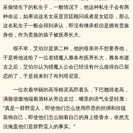
巫偷情生下的私生子，一般情况下，他这种私生子会有两
种命运，如果说这名女巫是宫廷顾问或者是女廷臣，那么
这名私生子一般会得到承认，即没有继承权但是拥有贵族
身份，作为贵族的孩子被抚养长大。
很不幸，艾伯尔是第二种，他的母亲并不想要养他，
于是将他送给了一位老猎魔人雅各布抚养长大，雅各布逝
去之后，艾伯尔认为猎魔人公会已经没有什么值得自己留
恋的了，于是就来到了布列塔尼亚。
一位衣着华丽的高等精灵高昂着头，下巴翘得老高，
满脸倨傲地端着酒杯从旁边走过，嘴里的语气全是轻蔑：
“真是一群野蛮人，即使他们怎么使用昂贵的丝绸和挂毯
装饰自己，即使他们怎么朝着自己的身上喷香水，依然无
法掩盖他们是群野蛮人的事实。”