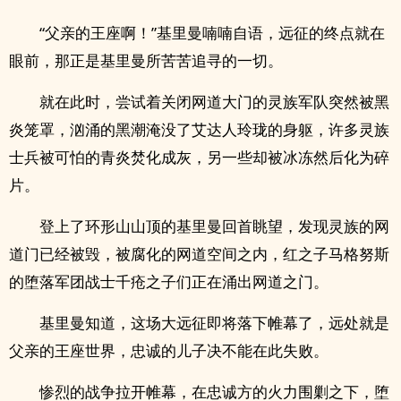
“父亲的王座啊！”基里曼喃喃自语，远征的终点就在
眼前，那正是基里曼所苦苦追寻的一切。
就在此时，尝试着关闭网道大门的灵族军队突然被黑
炎笼罩，汹涌的黑潮淹没了艾达人玲珑的身躯，许多灵族
士兵被可怕的青炎焚化成灰，另一些却被冰冻然后化为碎
片。
登上了环形山山顶的基里曼回首眺望，发现灵族的网
道门已经被毁，被腐化的网道空间之内，红之子马格努斯
的堕落军团战士千疮之子们正在涌出网道之门。
基里曼知道，这场大远征即将落下帷幕了，远处就是
父亲的王座世界，忠诚的儿子决不能在此失败。
惨烈的战争拉开帷幕，在忠诚方的火力围剿之下，堕