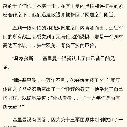
落的千子们似乎不堪一击，在基里曼的指挥和远征军的紧
密合作之下，他们迅速败退并被赶回了网道之门附近。
直到一股可怕的邪能从网道之门内喷涌而出，远征军
们的所有战士都感觉到了无与伦比的恐惧，那是一个身材
高达五米以上，头生双角、背负巨翼的巨兽。
“马格努斯……”基里曼一眼就认出了自己昔日的兄
弟。
“哦~基里曼，一万年不见，你好像变矮了？”升魔原
体红之子马格努斯露出了一个狰狞的微笑，他举起了自己
的刃杖。戏谑地笑道：“让我看看，睡了一万年你是否有
所长进？”
基里曼没有回答，因为第十三军团原体刚刚收到了一