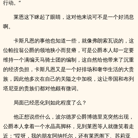
行动。”
莱恩这下眯起了眼睛，这对他来说可不是一个好消息
啊。
卡斯凡恩的事他也知道一些，就像弗朗索瓦说的，这
位帕拉翁公爵的领地狭小而贫瘠，可是公爵本人却一定要
维持一个满编天马骑士团的编制，这自然给他带来了沉重
的经济负担，卡斯凡恩又是一个好排场和奢华生活的大贵
族，因此他多次在自己的关隘之中加税，这让帝国和布列
塔尼亚的贵族们都对他颇有微词。
局面已经恶化到如此程度了么？
他正想说些什么，波尔德罗公爵博德里克突然出现，
公爵本人拿着一个水晶高脚杯，见到莱恩等人就微笑着走
近：“哎呀，我的朋友阿纳托尔，还有莱恩阁下、苏莉亚