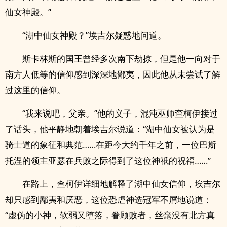
仙女神殿。”
“湖中仙女神殿？”埃吉尔疑惑地问道。
斯卡林斯的国王曾经多次南下劫掠，但是他一向对于
南方人低等的信仰感到深深地鄙夷，因此他从未尝试了解
过这里的信仰。
“我来说吧，父亲。”他的义子，混沌巫师查柯伊接过
了话头，他平静地朝着埃吉尔说道：“湖中仙女被认为是
骑士道的象征和典范……在距今大约千年之前，一位巴斯
托涅的领主亚瑟在兵败之际得到了这位神祇的祝福……”
在路上，查柯伊详细地解释了湖中仙女信仰，埃吉尔
却只感到鄙夷和厌恶，这位恐虐神选冠军不屑地说道：
“虚伪的小神，软弱又堕落，眷顾败者，丝毫没有北方真