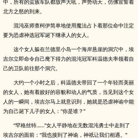
中，所有的蛮族军队都放声大吼，声势动天，仿佛宣誓着
北方之怒的到来。
混沌巫师查柯伊简单地使用魔法占卜着那位命中注定
要为恐虐神选冠军诞下继承人的女人。
这个女人躲在兰德里小岛一个海岸悬崖的洞穴中，埃
吉尔立即命令自己麾下得力的混沌冠军科温德夫率领着自
己的卫队前往那个洞穴。
大约一个小时之后，科温德夫带回了一个年轻而美丽
的女人，她有着姣好的容貌和动人的气质，当见到这个女
人的一瞬间，埃吉尔马上就意识到，她就是恐虐神谕中能
为自己诞下儿子的女人：“你是谁？”
“罕格丝特……”女人平静地在无数混沌勇士中走到了
埃吉尔的面前：“我也接到了神谕，神祇让我们相遇。”