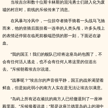
当埃吉尔和数十位斯卡林斯的混沌勇士们踏入化为废
墟的村庄时，前线的斥候传来了消息。
在风暴与冷风中，一位掠夺者骑手骑着一头战马飞驰
而来，他的坐骑后面挂着一连串的人类头颅，许多头颅上
的表情还停留在临死前极端恐惧的那一刻，下面还在渗
血。
“我的国王！我们的舰队已经将这座岛屿包围了，不
会有任何活人逃走，也不会有任何人将这里的信送出
去。”斥候朝着埃吉尔说道。
“战事呢？”埃吉尔的声音很平静，国王的战斧渴望着
鲜血，但是如此弱小的南方人实在是无法让埃吉尔满意。
“岛屿上所有还在顽抗的南方人已经撤退到了一座神
殿里面。”斥候接着说道：“那是这座兰德里岛屿上的湖中