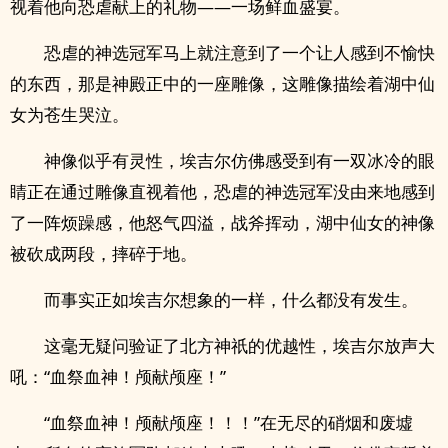
视着他向恐虐献上的礼物——一场鲜血盛宴。
恐虐的神选冠军马上就注意到了一个让人感到不愉快
的东西，那是神殿正中的一座雕像，这雕像描绘着湖中仙
女为苍生哭泣。
神像似乎有灵性，埃吉尔仿佛感受到有一双冰冷的眼
睛正在通过雕像直视着他，恐虐的神选冠军没由来地感到
了一阵烦躁感，他怒气四溢，战斧挥动，湖中仙女的神像
被砍成两段，摔碎于地。
而事实正如埃吉尔想象的一样，什么都没有发生。
这毫无疑问验证了北方神祇的优越性，埃吉尔放声大
吼：“血祭血神！颅献颅座！”
“血祭血神！颅献颅座！！！”在无尽的硝烟和废墟