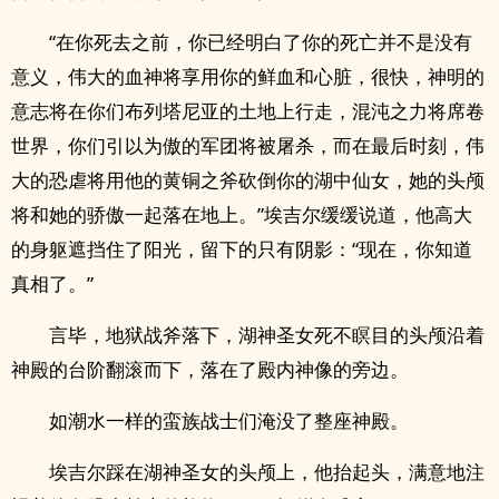
“在你死去之前，你已经明白了你的死亡并不是没有
意义，伟大的血神将享用你的鲜血和心脏，很快，神明的
意志将在你们布列塔尼亚的土地上行走，混沌之力将席卷
世界，你们引以为傲的军团将被屠杀，而在最后时刻，伟
大的恐虐将用他的黄铜之斧砍倒你的湖中仙女，她的头颅
将和她的骄傲一起落在地上。”埃吉尔缓缓说道，他高大
的身躯遮挡住了阳光，留下的只有阴影：“现在，你知道
真相了。”
言毕，地狱战斧落下，湖神圣女死不瞑目的头颅沿着
神殿的台阶翻滚而下，落在了殿内神像的旁边。
如潮水一样的蛮族战士们淹没了整座神殿。
埃吉尔踩在湖神圣女的头颅上，他抬起头，满意地注