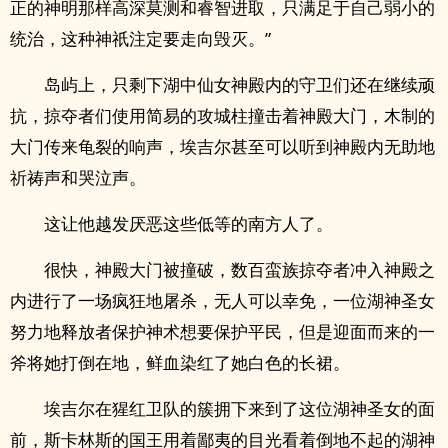
正的神明那样高深莫测和睿智进取，只满足于自己弱小的
统治，这种神祇注定要走向毁灭。”
岛屿上，只剩下湖中仙女神殿内的守卫们还在继续顽
抗，掠夺者们使用简易的攻城柱撞击着神殿大门，木制的
大门传来龟裂的响声，埃吉尔甚至可以听到神殿内无助地
祈祷声和哭泣声。
这让他越发厌恶这些低等的南方人了。
很快，神殿大门被撞破，数百蛮族掠夺者冲入神殿之
内进行了一场疯狂地屠杀，无人可以幸免，一位湖神圣女
努力地释放者保护神术想要保护平民，但是迎面而来的一
斧将她打倒在地，鲜血染红了她白色的长裙。
埃吉尔在猩红卫队的簇拥下来到了这位湖神圣女的面
前，斯卡林斯的国王用着鄙夷的目光看着倒地不起的湖神