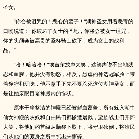
圣女。
“你会被诅咒的！恶心的蛮子！”湖神圣女用着恶毒的
口吻说道：“你破坏了女士的圣地，你将会被女士诅咒，
你的头颅会被高贵的圣杯骑士砍下，成为女士的战利
品。”
“哈！哈哈哈！”埃吉尔放声大笑，这笑声说不出地残
忍和血腥，他并没有动怒，相反，恐虐的神选冠军脸上带
着狰狞和玩味，他示意手下先不要杀死这位湖神圣女，而
是让她亲眼目睹神殿内的惨状。
原本干净整洁的神殿已经被鲜血覆盖，所有躲入湖中
仙女神殿的农奴和自由民们都惨遭屠戮，蛮族战士们开怀
大笑，将他们的首级从脑袋下取下，将守卫砍倒，将难民
们从他们的藏身之所中抓出来撕碎。