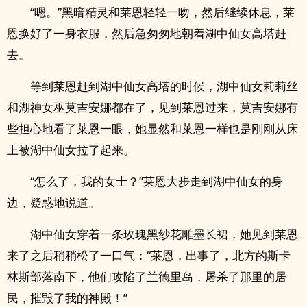
“嗯。”黑暗精灵和莱恩轻轻一吻，然后继续休息，莱
恩换好了一身衣服，然后急匆匆地朝着湖中仙女高塔赶
去。
等到莱恩赶到湖中仙女高塔的时候，湖中仙女莉莉丝
和湖神女巫莫吉安娜都在了，见到莱恩过来，莫吉安娜有
些担心地看了莱恩一眼，她显然和莱恩一样也是刚刚从床
上被湖中仙女拉了起来。
“怎么了，我的女士？”莱恩大步走到湖中仙女的身
边，疑惑地说道。
湖中仙女穿着一条玫瑰黑纱花雕墨长裙，她见到莱恩
来了之后稍稍松了一口气：“莱恩，出事了，北方的斯卡
林斯部落南下，他们攻陷了兰德里岛，屠杀了那里的居
民，摧毁了我的神殿！”