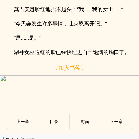
莫吉安娜脸红地抬不起头：“我……我的女士……”
“今天会发生许多事情，让莱恩离开吧。”
“是……是。”
湖神女巫通红的脸已经快埋进自己饱满的胸口了。
〔加入书签〕
上ー章
目录
封面
下ー章