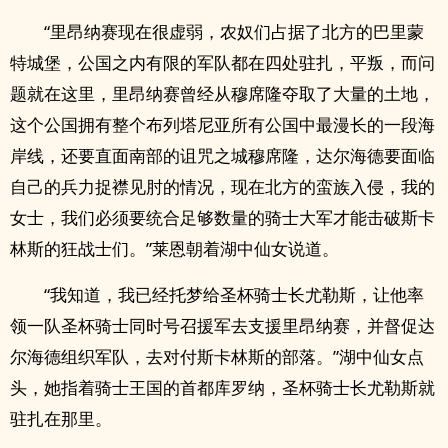
“里昂纳赛现在很虚弱，农奴们占据了北方的巴里蒙
特城堡，公国之内有限的军队都在四处驻扎，平叛，而问
题就在这里，里昂纳赛曾经从穆席隆夺取了大量的土地，
这个公国拥有整个布列塔尼亚所有公国中最漫长的一段海
岸线，还要直面南部的诅咒之城穆席隆，达尔海德要面临
自己的兵力捉襟见肘的情况，现在北方的蛮族入侵，我的
女士，我们必须要统合足够数量的骑士大军才能击破斯卡
林斯的狂战士们。”莱恩朝着湖中仙女说道。
“我知道，我已经托梦给圣杯骑士长尤勒斯，让他率
领一队圣杯骑士同时号召援军去支援里昂纳赛，并督促达
尔海德组织军队，去对付斯卡林斯的部落。”湖中仙女点
头，她指着骑士王国的首都库罗纳，圣杯骑士长尤勒斯就
驻扎在那里。